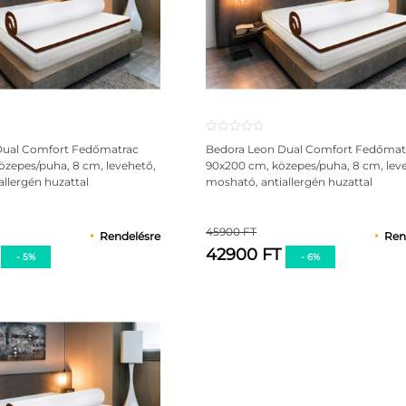
Dual Comfort Fedőmatrac
Bedora Leon Dual Comfort Fedőmat
özepes/puha, 8 cm, levehető,
90x200 cm, közepes/puha, 8 cm, lev
llergén huzattal
mosható, antiallergén huzattal
45900 FT
Rendelésre
Ren
T
42900 FT
- 5%
- 6%