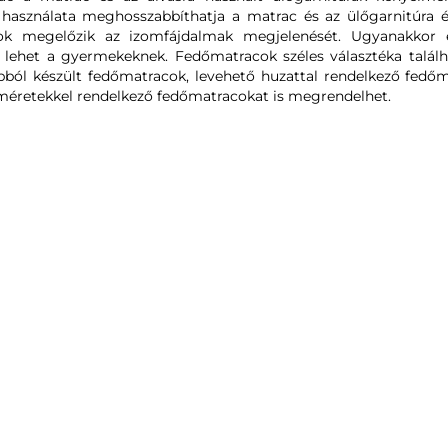
használata meghosszabbíthatja a matrac és az ülőgarnitúra éle
ok megelőzik az izomfájdalmak megjelenését. Ugyanakkor eg
et lehet a gyermekeknek. Fedőmatracok széles választéka talál
ól készült fedőmatracok, levehető huzattal rendelkező fedőma
méretekkel rendelkező fedőmatracokat is megrendelhet.