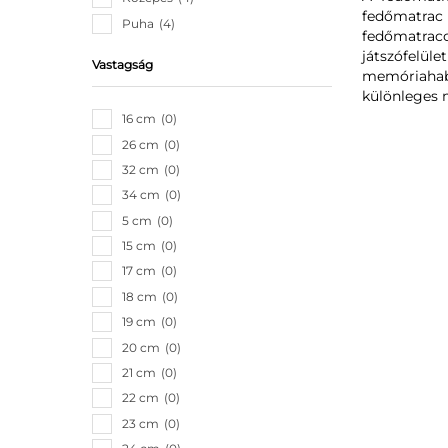
fedőmatrac 
Puha
4
fedőmatrac
játszófelül
Vastagság
memóriahabb
különleges 
16 cm
0
26 cm
0
32 cm
0
34 cm
0
5 cm
0
15 cm
0
17 cm
0
18 cm
0
19 cm
0
20 cm
0
21 cm
0
22 cm
0
23 cm
0