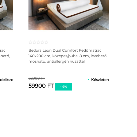
rac
Bedora Leon Dual Comfort Fedőmatrac
ehető,
140x200 cm, közepes/puha, 8 cm, levehető,
mosható, antiallergén huzattal
62900 FT
delésre
Készleten
59900 FT
- 4%