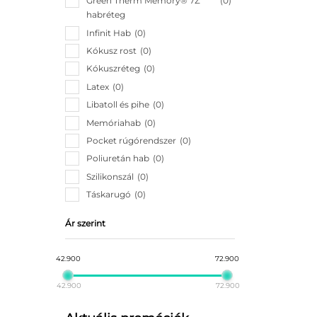
Green Therm Memory® 7Z
0
habréteg
Infinit Hab
0
Kókusz rost
0
Kókuszréteg
0
Latex
0
Libatoll és pihe
0
Memóriahab
0
Pocket rúgórendszer
0
Poliuretán hab
0
Szilikonszál
0
Táskarugó
0
Ár szerint
42.900
72.900
42.900
72.900