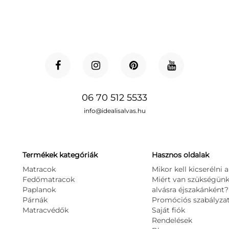
06 70 512 5533
info@idealisalvas.hu
Termékek kategóriák
Hasznos oldalak
Matracok
Mikor kell kicserélni
Fedőmatracok
Miért van szükségünk 
Paplanok
alvásra éjszakánként?
Párnák
Promóciós szabályza
Matracvédők
Saját fiók
Rendelések