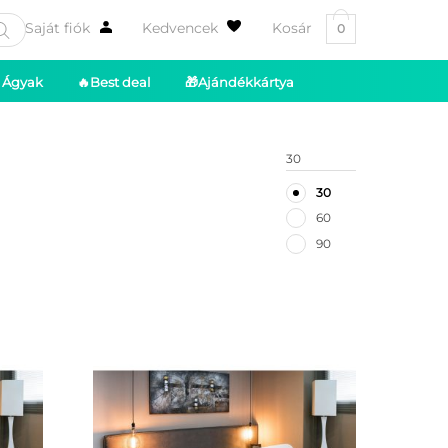
Saját fiók
Kedvencek
Kosár
0
Ágyak
🔥Best deal
🎁Ajándékkártya
30
30
60
90