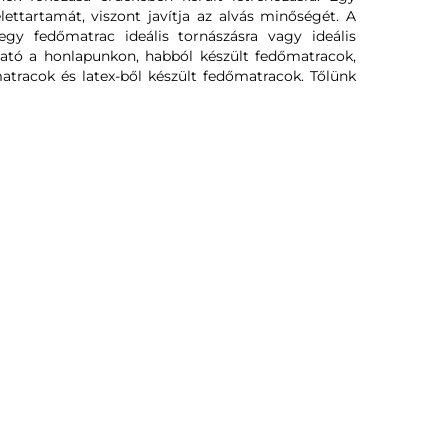
ttartamát, viszont javítja az alvás minőségét. A
y fedőmatrac ideális tornászásra vagy ideális
ható a honlapunkon, habból készült fedőmatracok,
tracok és latex-ből készült fedőmatracok. Tőlünk