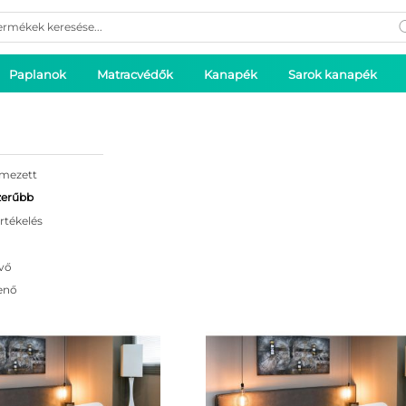
ducts
rch
Paplanok
Matracvédők
Kanapék
Sarok kanapék
lmezett
zerűbb
rtékelés
vő
enő