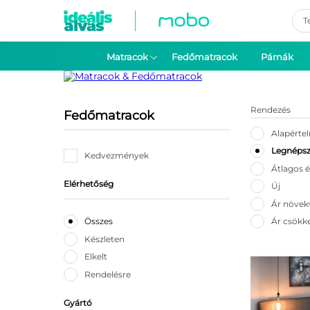
Pro
sea
Matracok
Fedőmatracok
Párnák
Rendezés
Fedőmatracok
Alapérte
Legnéps
Kedvezmények
Átlagos é
Elérhetőség
Új
Ár növek
Ár csökk
Összes
Készleten
Elkelt
Rendelésre
Gyártó