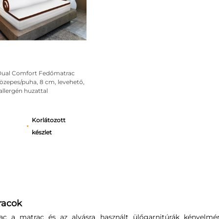
Dual Comfort Fedőmatrac
özepes/puha, 8 cm, levehető,
llergén huzattal
Korlátozott
készlet
racok
c a matrac és az alvásra használt ülőgarnitúrák kényelmén