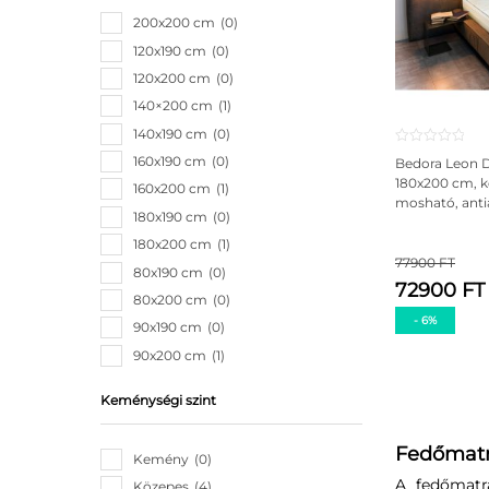
200x200 cm
0
120x190 cm
0
120x200 cm
0
140×200 cm
1
140x190 cm
0
160x190 cm
0
Bedora Leon 
180x200 cm, k
160x200 cm
1
mosható, antia
180x190 cm
0
180x200 cm
1
77900 FT
80x190 cm
0
72900 FT
80x200 cm
0
- 6%
90x190 cm
0
90x200 cm
1
Keménységi szint
Fedőmat
Kemény
0
A fedőmatra
Közepes
4