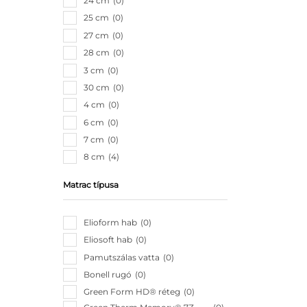
24 cm
0
25 cm
0
27 cm
0
28 cm
0
3 cm
0
30 cm
0
4 cm
0
6 cm
0
7 cm
0
8 cm
4
Matrac típusa
Elioform hab
0
Eliosoft hab
0
Pamutszálas vatta
0
Bonell rugó
0
Green Form HD® réteg
0