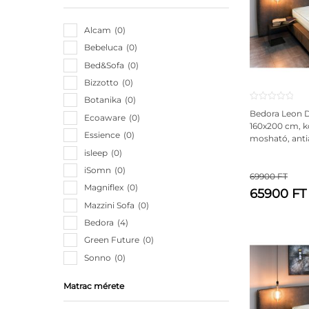
Alcam
0
Bebeluca
0
Bed&Sofa
0
Bizzotto
0
Botanika
0
Bedora Leon 
Ecoaware
0
160x200 cm, k
Essience
0
mosható, antia
isleep
0
iSomn
0
69900 FT
Magniflex
0
65900 F
Mazzini Sofa
0
Bedora
4
Green Future
0
Sonno
0
Matrac mérete