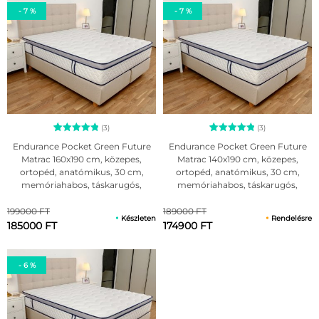
- 7 %
- 7 %
(3)
(3)
3
Értékelés
3
Értékelés
Endurance Pocket Green Future
Endurance Pocket Green Future
5.00
5.00
Matrac 160x190 cm, közepes,
Matrac 140x190 cm, közepes,
az 5-ből,
az 5-ből,
ortopéd, anatómikus, 30 cm,
ortopéd, anatómikus, 30 cm,
értékelés
értékelés
alapján
alapján
memóriahabos, táskarugós,
memóriahabos, táskarugós,
antiallergén huzattal
antiallergén huzattal
199000 FT
189000 FT
Készleten
Rendelésre
185000 FT
174900 FT
- 6 %