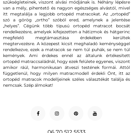
szükségleteinek, viszont alvási módjának is. Néhány lépésre
van a mély, pihentető és nagyon egészséges alvástól, mivel
itt megtalálja a legjobb ortopéd matracokat. Az „ortopéd”
szó a görög „ortho” szóból ered, amelynek a jelentése
„helyes”. Cégünk több típusú ortopéd matracot bocsát
rendelkezésre, amelyek kifejezetten a hátizmok és hátgerinc
megfelelő megtámasztása érdekében kerültek
megtervezésre. A közepest kicsit meghaladó keménységgel
rendelkezve, ezek a matracok se nem túl puhák, se nem túl
kemények. Ami érdekes ennél az általunk értékesített
ortopéd matraccsaládnál, hogy ezek felülete egyenes, viszont
amikor ráül, harmonikusan átveszi testének formái. Attól
függetlenül, hogy milyen matracmodell érdekli Önt, itt az
ortopéd matracok modelljeinek széles választékát találja és
nemcsak. Szép álmokat!
06 70 512 5533