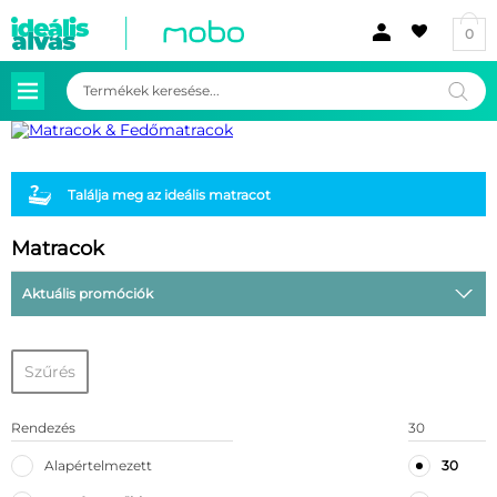
0
Products
search
Találja meg az ideális matracot
Matracok
Aktuális promóciók
Szűrés
Rendezés
30
Alapértelmezett
30