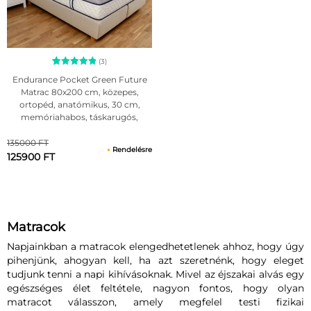
(3)
3
Értékelés
Endurance Pocket Green Future
5.00
Matrac 80x200 cm, közepes,
az 5-ből,
ortopéd, anatómikus, 30 cm,
értékelés
alapján
memóriahabos, táskarugós,
antiallergén huzattal
135000 FT
Rendelésre
125900 FT
Matracok
Napjainkban a matracok elengedhetetlenek ahhoz, hogy úgy
pihenjünk, ahogyan kell, ha azt szeretnénk, hogy eleget
tudjunk tenni a napi kihívásoknak. Mivel az éjszakai alvás egy
egészséges élet feltétele, nagyon fontos, hogy olyan
matracot válasszon, amely megfelel testi fizikai