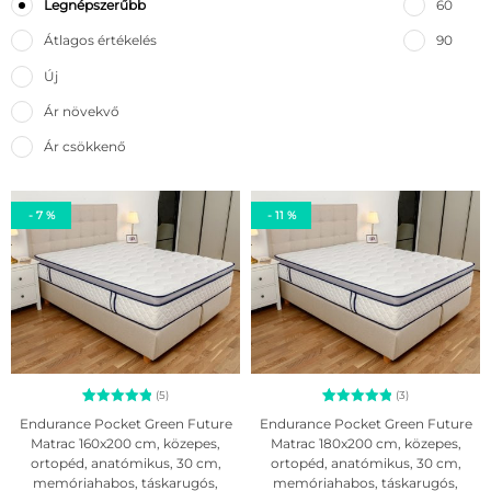
Legnépszerűbb
60
Átlagos értékelés
90
Új
Ár növekvő
Ár csökkenő
- 7 %
- 11 %
(5)
(3)
5
Értékelés
3
Értékelés
Endurance Pocket Green Future
Endurance Pocket Green Future
5.00
5.00
Matrac 160x200 cm, közepes,
Matrac 180x200 cm, közepes,
az 5-ből,
az 5-ből,
ortopéd, anatómikus, 30 cm,
ortopéd, anatómikus, 30 cm,
értékelés
értékelés
alapján
alapján
memóriahabos, táskarugós,
memóriahabos, táskarugós,