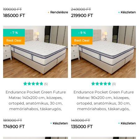
antiallergén huzattal
antiallergén huzattal
199000 FT
249000 FT
Rendelésre
Készleten
185000 FT
219900 FT
- 7 %
- 9 %
Best Deal
Best Deal
(5)
(3)
5
Értékelés
3
Értékelés
Endurance Pocket Green Future
Endurance Pocket Green Future
5.00
5.00
Matrac 140x200 cm, közepes,
Matrac 90x200 cm, közepes,
az 5-ből,
az 5-ből,
ortopéd, anatómikus, 30 cm,
ortopéd, anatómikus, 30 cm,
értékelés
értékelés
alapján
alapján
memóriahabos, táskarugós,
memóriahabos, táskarugós,
antiallergén huzattal
antiallergén huzattal
189000 FT
149000 FT
Készleten
Készleten
174900 FT
135000 FT