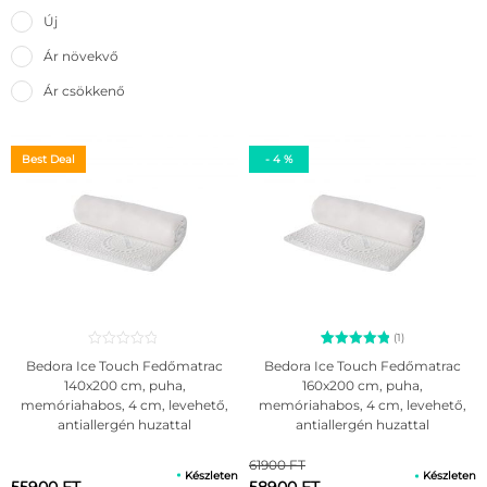
Új
Ár növekvő
Ár csökkenő
Best Deal
- 4 %
(1)
1
Értékelés
Bedora Ice Touch Fedőmatrac
Bedora Ice Touch Fedőmatrac
5.00
140x200 cm, puha,
160x200 cm, puha,
az 5-ből,
memóriahabos, 4 cm, levehető,
memóriahabos, 4 cm, levehető,
értékelés
alapján
antiallergén huzattal
antiallergén huzattal
61900 FT
Készleten
Készleten
55900 FT