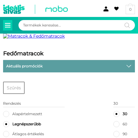
0
Products
search
Fedőmatracok
Aktuális promóciók
Szűrés
Rendezés
30
Alapértelmezett
30
Legnépszerűbb
60
Átlagos értékelés
90