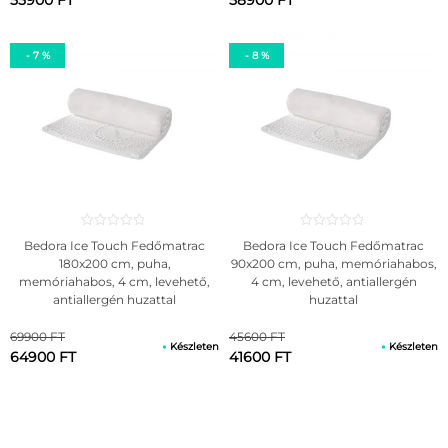
58900 FT
- 7 %
- 8 %
Bedora Ice Touch Fedőmatrac
Bedora Ice Touch Fedőmatrac
180x200 cm, puha,
90x200 cm, puha, memóriahabos,
memóriahabos, 4 cm, levehető,
4 cm, levehető, antiallergén
antiallergén huzattal
huzattal
69900 FT
45600 FT
Készleten
Készleten
64900 FT
41600 FT