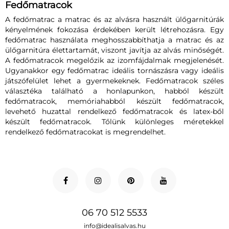
Fedőmatracok
A fedőmatrac a matrac és az alvásra használt ülőgarnitúrák
kényelmének fokozása érdekében került létrehozásra. Egy
fedőmatrac használata meghosszabbíthatja a matrac és az
ülőgarnitúra élettartamát, viszont javítja az alvás minőségét.
A fedőmatracok megelőzik az izomfájdalmak megjelenését.
Ugyanakkor egy fedőmatrac ideális tornászásra vagy ideális
játszófelület lehet a gyermekeknek. Fedőmatracok széles
választéka található a honlapunkon, habból készült
fedőmatracok, memóriahabból készült fedőmatracok,
levehető huzattal rendelkező fedőmatracok és latex-ből
készült fedőmatracok. Tőlünk különleges méretekkel
rendelkező fedőmatracokat is megrendelhet.
06 70 512 5533
info@idealisalvas.hu