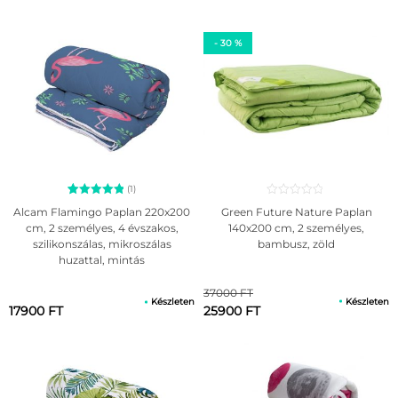
- 30 %
(1)
1
Értékelés
Green Future Nature Paplan
Alcam Flamingo Paplan 220x200
5.00
140x200 cm, 2 személyes,
cm, 2 személyes, 4 évszakos,
az 5-ből,
bambusz, zöld
szilikonszálas, mikroszálas
értékelés
alapján
huzattal, mintás
37000 FT
Készleten
Készleten
25900 FT
17900 FT