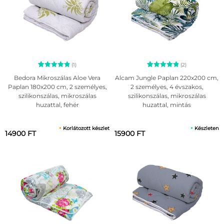
(1)
(2)
1
Értékelés
2
Értékelés
Bedora Mikroszálas Aloe Vera
Alcam Jungle Paplan 220x200 cm,
5.00
5.00
Paplan 180x200 cm, 2 személyes,
2 személyes, 4 évszakos,
az 5-ből,
az 5-ből,
szilikonszálas, mikroszálas
szilikonszálas, mikroszálas
értékelés
értékelés
alapján
alapján
huzattal, fehér
huzattal, mintás
Korlátozott készlet
Készleten
14900 FT
15900 FT