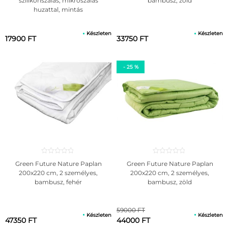
szilikonszálas, mikroszálas
bambusz, zöld
huzattal, mintás
Készleten
Készleten
17900 FT
33750 FT
- 25 %
Green Future Nature Paplan
Green Future Nature Paplan
200x220 cm, 2 személyes,
200x220 cm, 2 személyes,
bambusz, fehér
bambusz, zöld
59000 FT
Készleten
Készleten
47350 FT
44000 FT