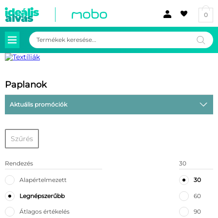
0
Products
search
Paplanok
Aktuális promóciók
Szűrés
Rendezés
30
Alapértelmezett
30
Legnépszerűbb
60
Átlagos értékelés
90