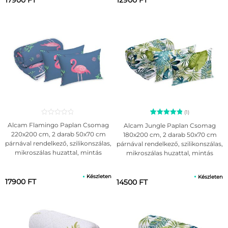
17900 FT
12900 FT
(1)
1
Értékelés
Alcam Flamingo Paplan Csomag
Alcam Jungle Paplan Csomag
5.00
220x200 cm, 2 darab 50x70 cm
180x200 cm, 2 darab 50x70 cm
az 5-ből,
párnával rendelkező, szilikonszálas,
párnával rendelkező, szilikonszálas,
értékelés
alapján
mikroszálas huzattal, mintás
mikroszálas huzattal, mintás
Készleten
Készleten
17900 FT
14500 FT