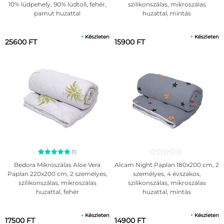
10% lúdpehely, 90% lúdtoll, fehér,
szilikonszálas, mikroszálas
pamut huzattal
huzattal, mintás
Készleten
Készleten
25600 FT
15900 FT
(1)
1
Értékelés
Alcam Night Paplan 180x200 cm, 2
Bedora Mikroszálas Aloe Vera
5.00
személyes, 4 évszakos,
Paplan 220x200 cm, 2 személyes,
az 5-ből,
szilikonszálas, mikroszálas
szilikonszálas, mikroszálas
értékelés
alapján
huzattal, mintás
huzattal, fehér
Készleten
Készleten
14900 FT
17500 FT