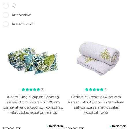
Új
Ár növekvő
Ár csökkenő
(3)
(1)
3
Értékelés
1
Értékelés
Alcam Jungle Paplan Csomag
Bedora Mikroszálas Aloe Vera
5.00
5.00
220x200 cm, 2 darab 50x70 cm
Paplan 140x200 cm, 2 személyes,
az 5-ből,
az 5-ből,
párnával rendelkező, szilikonszálas,
szilikonszálas, mikroszálas
értékelés
értékelés
alapján
alapján
mikroszálas huzattal, mintás
huzattal, fehér
Készleten
Készleten