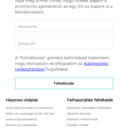
Adja meg e-mail címét, hogy híreket kapjon a
promóciós ajánlatokról, és egy 5%-os kupont is a
feliratkozásért.
A "Feliratkozás" gombra kattintással kijelentem,
hogy elolvastam és elfogadom az
Adatkezelési
tájékoztatóban
foglaltakat.
Hasznos oldalak
Felhasználási feltételek
Mikor kell kicserélni a matracot?
Általános Szerződési Feltételek
Miért van szükségünk kb. hét óra
Vásárlás Menete
alvásra éjszakánként?
Szállítási Információk
Promóciós szabályzat
Fizetési Módok