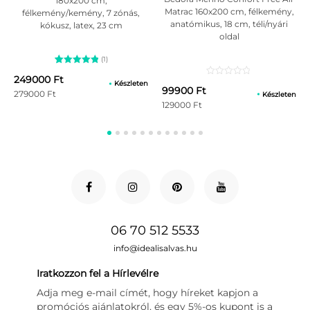
180x200 cm,
Matrac 160x200 cm, félkemény,
félkemény/kemény, 7 zónás,
anatómikus, 18 cm, téli/nyári
kókusz, latex, 23 cm
oldal
(1)
1
Értékelés
249000 Ft
5.00
az 5-
Készleten
99900 Ft
ből,
279000 Ft
Készleten
értékelés
129000 Ft
alapján
06 70 512 5533
info@idealisalvas.hu
Iratkozzon fel a Hírlevélre
Adja meg e-mail címét, hogy híreket kapjon a
promóciós ajánlatokról, és egy 5%-os kupont is a