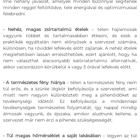
Íme néhány javaslat, amelyek minden bizonnyal segítenek
minden reggel feltöltődve, tele energiával és optimizmussal
felébredni.
• Nehéz, magas zsírtartalmú ételek
– télen hajlamosak
vagyunk többet és tartalmasabban étkezni, és ezek a
praktikák egyáltalán nem előnyösek a szervezet számára,
különösen, ha röviddel lefekvés előtt zajlanak. A nehéz ételek
meglehetősen lassan emészthetőek, ezért ajánlott, hogy ha
nem választhat alacsonyabb kalóriatartalmú alternatívát,
akkor vacsorázzon körülbelül 4 vagy 5 órával lefekvés előtt.
• A természetes fény hiánya
– télen a természetes fény nem
túl erős, és a szürke légkör befolyásolja a szervezetet, ami
miatt nem nagyon különbözteti meg a pihenőidőket az
tevékenységi időktől. Ez befolyásolja a mindennapi
tevékenységek természetes folyamatát, így nappal mindig
álmosak vagyunk, és éjszaka, amikor aludnunk kellene, a
szervezet már nem érzi a pihenés szükségességét.
• Túl magas hőmérséklet a saját lakásában
– legyen az túl