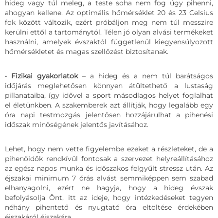
hideg vagy túl meleg, a teste soha nem fog úgy pihenni,
ahogyan kellene. Az optimális hőmérséklet 20 és 23 Celsius
fok között változik, ezért próbáljon meg nem túl messzire
kerülni ettől a tartománytól. Télen jó olyan alvási termékeket
használni, amelyek évszaktól függetlenül kiegyensúlyozott
hőmérsékletet és magas szellőzést biztosítanak.
• Fizikai gyakorlatok
– a hideg és a nem túl barátságos
időjárás meglehetősen könnyen átültethető a lustaság
pillanataiba, így idővel a sport másodlagos helyet foglalhat
el életünkben. A szakemberek azt állítják, hogy legalább egy
óra napi testmozgás jelentősen hozzájárulhat a pihenési
időszak minőségének jelentős javításához.
Lehet, hogy nem vette figyelembe ezeket a részleteket, de a
pihenőidők rendkívül fontosak a szervezet helyreállításához
az egész napos munka és időszakos felgyűlt stressz után. Az
éjszakai minimum 7 órás alvást semmiképpen sem szabad
elhanyagolni, ezért ne hagyja, hogy a hideg évszak
befolyásolja Önt, itt az ideje, hogy intézkedéseket tegyen
néhány pihentető és nyugtató óra eltöltése érdekében
éjszakáról éjszakára.