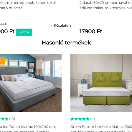
az 5-
5.00
az 5-
0 cm, memóriahab, fehér, textil,
2 darab 50x70 cm párnával re
ből,
ató huzattal
szilikonszálas, mikroszálas hu
kelés
értékelés
ján
alapján
0 Ft
Készleten
900 Ft
17900 Ft
- 25 %
Hasonló termékek
al
kotóelemből áll: az alapmatracból és a fedőmatracból. Az ala
nyagú kazettákba csomagolt rugókat (táskarugók) tartalmaz, 7 k
telen mozgások esetében. Ennek következtében nem zavarja maj
omási pontjához való alkalmazkodásban segíti (fej, törzs, csíp
mára. A matrac vastagsága: 27 cm.
(10)
(4)
elés
Értékelés
4
a Ice Touch Matrac 140x200 cm,
Green Future Konforta Matrac 90x
alakítása. A nagy sűrűségű memóriahab lehetővé teszi a te
5.00
mény/puha, ortopéd, 7 zónás,
cm, félkemény, szuper ortopéd, 19