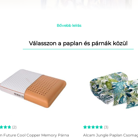
Bővebb leírás
Válasszon a paplan és párnák közül
(2)
(3)
kelés
Értékelés
3
n Future Cool Copper Memory Párna
Alcam Jungle Paplan Csoma