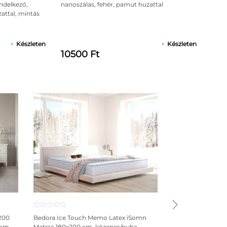
ndelkező,
nanoszálas, fehér, pamut huzattal
zattal, mintás
Készleten
Készleten
10500 Ft
pmatrac optimális rugalmasságot és alátámasztást
ülönböző rugalmassági zónával, így kiküszöbölve a
d partnerét alvás közben. A 7 rugalmassági zóna a
ő, térd, boka). Szerepe az optimális rugalmasság és
(27)
Értékelés
27
200
Bedora Ice Touch Memo Latex iSomn
Green Future Aloe
st számára, hogy egy nagyon rugalmas lenyomatot
5.00
 cm,
Matrac 180x200 cm, közepes/puha,
cm, félkemény/ke