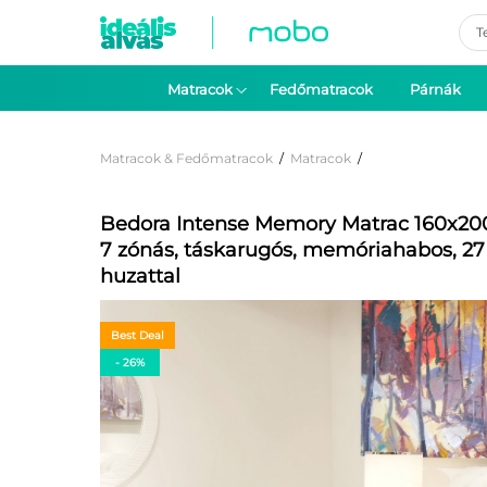
Pro
sea
Matracok
Fedőmatracok
Párnák
Matracok & Fedőmatracok
/
Matracok
/
Bedora Intense Memory Matrac 160x200
7 zónás, táskarugós, memóriahabos, 27
huzattal
Best Deal
- 26%