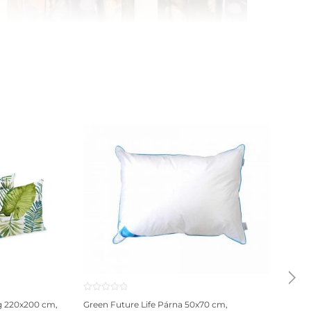
Alca
cm, 
szili
179
g 220x200 cm,
Green Future Life Párna 50x70 cm,