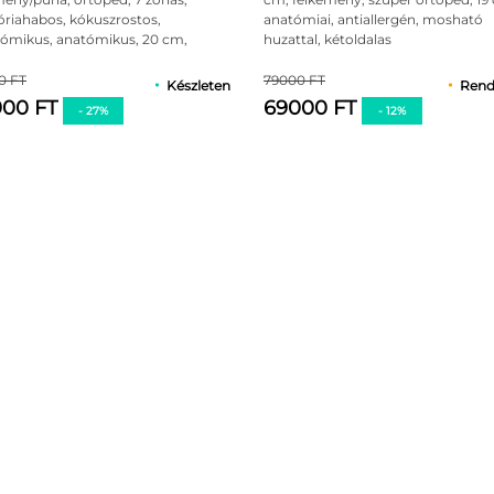
ől,
az 5-ből,
t nyomási pontok, javul a vérkeringés, az izmok és agy jobb vé
iahabos, kókuszrostos,
anatómiai, antiallergén, mosható
elés
értékelés
n
alapján
kezete: a 3 cm vastagságú memóriahabos réteg szerepe a tes
ómikus, anatómikus, 20 cm,
huzattal, kétoldalas
lergén huzattal
 készült lemez alátámasztást kínál. Pamutos, antibakteriálisan k
0 FT
79000 FT
Készleten
Rend
900 FT
69000 FT
- 27%
- 12%
rtopéd matracot:
oldalon, hason alváshoz