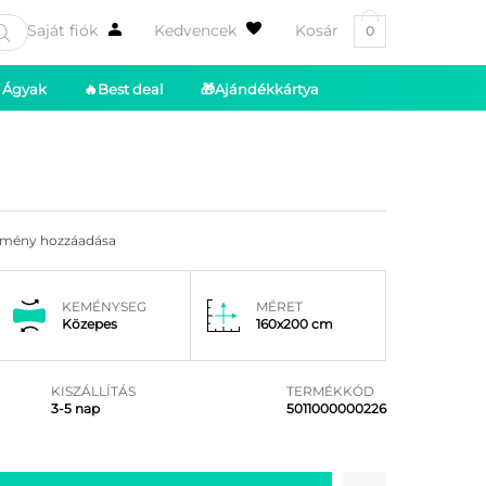
Saját fiók
Kedvencek
Kosár
0
Ágyak
🔥Best deal
🎁Ajándékkártya
emény hozzáadása
KEMÉNYSEG
MÉRET
Közepes
160x200 cm
KISZÁLLÍTÁS
TERMÉKKÓD
3-5 nap
5011000000226