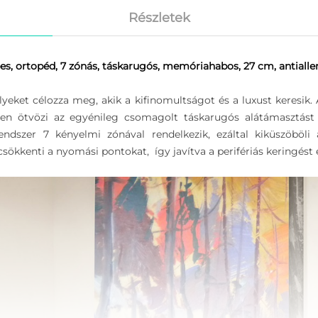
Részletek
, ortopéd, 7 zónás, táskarugós, memóriahabos, 27 cm, antialle
eket célozza meg, akik a kifinomultságot és a luxust keresik
esen ötvözi az egyénileg csomagolt táskarugós alátámasztás
endszer 7 kényelmi zónával rendelkezik, ezáltal kiküszöböl
kkenti a nyomási pontokat, így javítva a perifériás keringést é