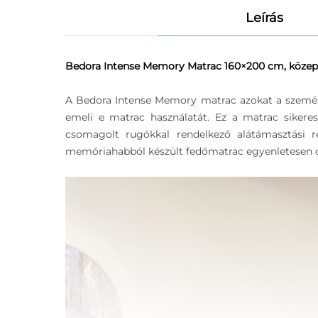
Leírás
Bedora Intense Memory Matrac 160×200 cm, közepes
A Bedora Intense Memory matrac azokat a személy
emeli e matrac használatát. Ez a matrac siker
csomagolt rugókkal rendelkező alátámasztási r
memóriahabból készült fedőmatrac egyenletesen csö