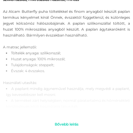
Az Alcam Butterfly puha töltelékkel és finom anyagból készült paplan
termikus kényelmet kínál Önnek, évszaktól függetlenül, és különleges
jegyet kölcsönöz hálószobájának. A paplan szilikonszállal töltött, a
huzat 100% mikroszálas anyagból készült. A paplan ágytakaróként is
használható. Bármilyen évszakban használható.
A matrac jellemzői:
Töltelék anyaga: szilikonszál;
Huzat anyaga: 100% mikroszál;
Tulajdonságok: steppelt;
Évszak: 4 évszakos.
Használati utasítás:
A paplant mindig ágyneművel használja, mely megvédi a paplant,
így kevesebbszer kell mosni.
A terméket zárt helyiségben, normál páratartalmú és hőmérsékleti
körülmények közti használatra tervezték.
A termék nem alkalmas nedves környezetben való használatra.
Kerülje a folyadék kiömlését és a termék nedvességtartalmának
felhalmozódását.
Bővebb leírás
Javasolt a helyiség napi szellőztetése.