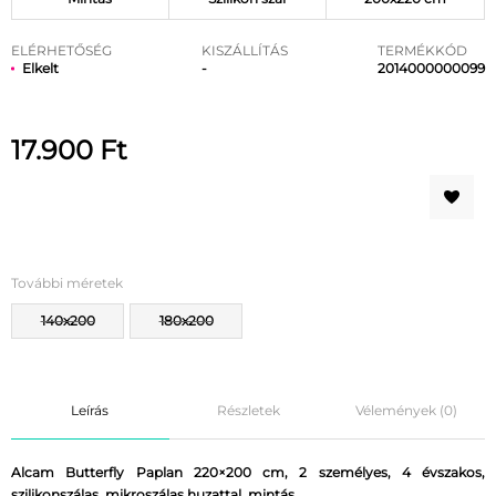
ELÉRHETŐSÉG
KISZÁLLÍTÁS
TERMÉKKÓD
Elkelt
-
2014000000099
17.900
Ft
További méretek
140x200
180x200
Leírás
Részletek
Vélemények (0)
Alcam Butterfly Paplan 220×200 cm, 2 személyes, 4 évszakos,
szilikonszálas, mikroszálas huzattal, mintás