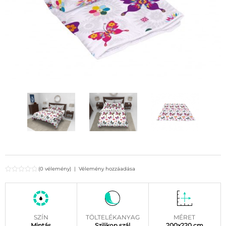
(0 vélemény)
|
Vélemény hozzáadása
SZÍN
TÖLTELÉKANYAG
MÉRET
Mintás
Szilikon szál
200x220 cm