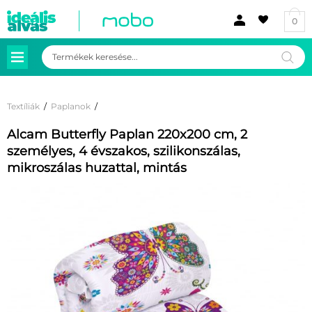
0
Products
search
Textíliák
/
Paplanok
/
Alcam Butterfly Paplan 220x200 cm, 2
személyes, 4 évszakos, szilikonszálas,
mikroszálas huzattal, mintás