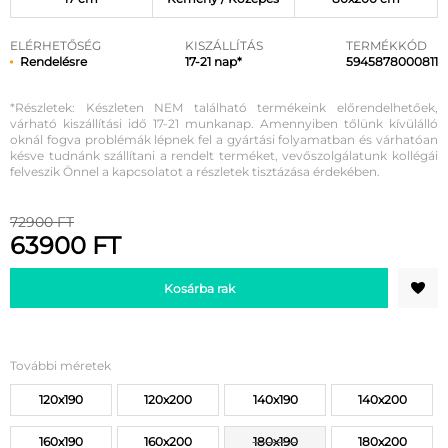
ELÉRHETŐSÉG
KISZÁLLÍTÁS
TERMÉKKÓD
Rendelésre
17-21 nap*
5945878000811
*Részletek: Készleten NEM található termékeink előrendelhetőek,
várható kiszállítási idő 17-21 munkanap. Amennyiben tőlünk kívülálló
oknál fogva problémák lépnek fel a gyártási folyamatban és várhatóan
késve tudnánk szállítani a rendelt terméket, vevőszolgálatunk kollégái
felveszik Önnel a kapcsolatot a részletek tisztázása érdekében.
72900 FT
63900 FT
Kosárba rak
További méretek
120x190
120x200
140x190
140x200
160x190
160x200
180x190
180x200