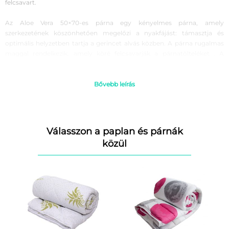
felcsavart.
Az Aloe Vera 50×70-es párna egy kényelmes párna, amely
szerkezetének köszönhetően megelőzi a nyakfájást: támasztja és
optimális helyzetben tartja a gerincet alvás közben. A párna rugalmas
maggal rendelkezik, amely köré felcsavarják a párnatölteléket . A
rugalmas mag tűként működik, minden használat után a párna
visszanyeri eredeti alakját, alvás közben pedig ideális alátámasztást
biztosít az egészséges alváshoz. A párnatöltelék nem csomósodik, és
Bővebb leírás
hosszú használat után is megőrzi alakját.
Miért válassza a Bedora Eco iSomn matrac csomagot:
Ortopédiai;
Válasszon a paplan és párnák
Antibakteriális, Aloe Verával kezelt szövet;
közül
Tartósság;
Minőség;
Alkalmas minden alvási pozícióhoz: akár a hátán, az oldalán vagy a
hasán alszik.
A csomag tartalmaz:
80×190 cm; 80×200 cm; 90×190 cm; 90×200 cm; 120×190 cm;
120×200 cm. A szett tartalmaz egy 50×70 cm-es Aloe Vera párnát. A
párna a csomagban található.