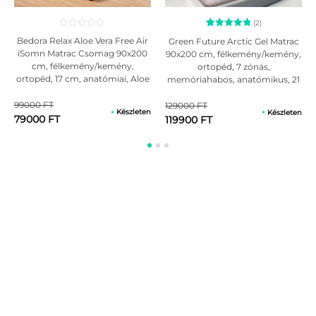
(2)
2
Értékelés
Bedora Relax Aloe Vera Free Air
Green Future Arctic Gel Matrac
5.00
iSomn Matrac Csomag 90x200
90x200 cm, félkemény/kemény,
az 5-ből,
cm, félkemény/kemény,
ortopéd, 7 zónás,
értékelés
alapján
ortopéd, 17 cm, anatómiai, Aloe
memóriahabos, anatómikus, 21
Verával kezelt, antiallergén huzat
cm, levehető, antiallergén
huzattal
99000 FT
129000 FT
Készleten
Készleten
79000 FT
119900 FT