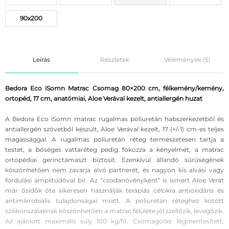
90x200
Leírás
Részletek
Vélemények (5)
Bedora Eco iSomn Matrac Csomag 80×200 cm, félkemény/kemény,
ortopéd, 17 cm, anatómiai, Aloe Verával kezelt, antiallergén huzat
A Bedora Eco iSomn matrac rugalmas poliuretán habszerkezetből és
antiallergén szövetből készült, Aloe Verával kezelt, 17 (+/-1) cm-es teljes
magassággal. A rugalmas poliuretán réteg természetesen tartja a
testet, a bőséges vattaréteg pedig fokozza a kényelmet, a matrac
ortopédiai gerinctámaszt biztosít. Ezenkívül állandó sűrűségének
köszönhetően nem zavarja alvó partnerét, és nagyon kis alvási vagy
fordulási amplitúdóval bír. Az “csodanövényként” is ismert Aloe Verát
már ősidők óta sikeresen használják terápiás célokra antioxidáns és
antimikrobiális tulajdonságai miatt. A poliuretán réteghez kötött
szilikonszálaknak köszönhetően a matrac felülete jól szellőzik, levegőzik.
Az ajánlott maximális súly 100 kg/fő. Csomagolás: légmentesített,