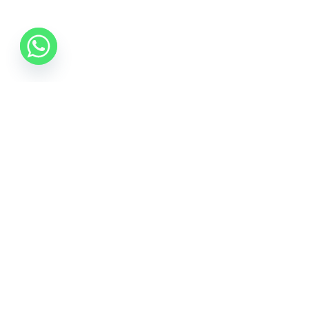
06 70 512 5533
info@idealisalvas.hu
Iratkozzon fel a Hírlevélre
Adja meg e-mail címét, hogy híreket kapjon a
promóciós ajánlatokról, és egy 5%-os kupont is a
feliratkozásért.