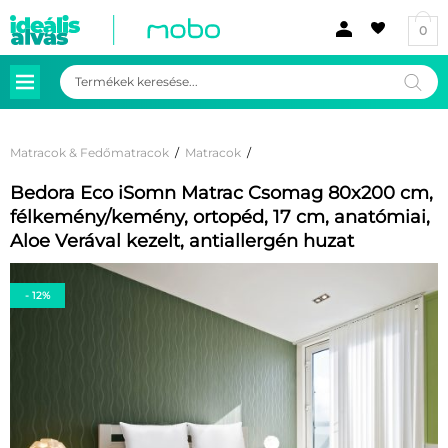
0
Products
search
Matracok & Fedőmatracok
/
Matracok
/
Bedora Eco iSomn Matrac Csomag 80x200 cm,
félkemény/kemény, ortopéd, 17 cm, anatómiai,
Aloe Verával kezelt, antiallergén huzat
- 12%