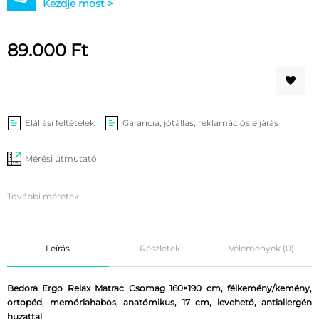
Kezdje most >
89.000
Ft
Elállási feltételek
Garancia, jótállás, reklamációs eljárás
Mérési útmutató
További méretek
Leírás
Részletek
Vélemények (0)
Bedora Ergo Relax Matrac Csomag 160×190 cm, félkemény/kemény,
ortopéd, memóriahabos, anatómikus, 17 cm, levehető, antiallergén
huzattal