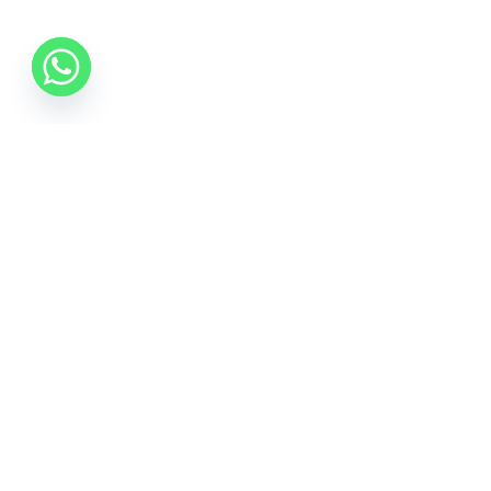
06 70 512 5533
info@idealisalvas.hu
Iratkozzon fel a Hírlevélre
Adja meg e-mail címét, hogy híreket kapjon a
promóciós ajánlatokról, és egy 5%-os kupont is a
feliratkozásért.