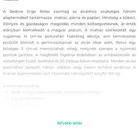
A Bedora Ergo Relax csomag az alváshoz szükséges három
alapterméket tartalmazza: matrac, párna és paplan. Minőség a köbön.
Előnyös és gazdaságos megoldás minden költségvetésnek, ár-érték
arányban kiemelkedő a magyar piacon. A matrac szerkezetét egy
rugalmas 14 cm-es poliuretán habréteg alkotja, ami természetes
pozíciót biztosít a gerincoszlopnak az alvás ideje alatt, illetve egy
bőséges 3 cm-es memóriahab réteg, melynek szerepe a nyomási
pontok javítása. A megfelelő higiénia érdekében az antibakteriális és
antiallergén huzat levehető és 30 Celsius fokon mosható. Minden alvási
pozícióhoz javasolt: háton, oldalon vagy hason történő alváshoz. A
matrac légmentesen zárt. Maximális támogatott súly/fő: 100 kg
A csomag tartalma:
Bedora Ergo Relax ortopéd, anatómikus matrac
Egy darab paplan
Két darab párna
Miért vásároljon Bedora Ergo Relax ortopéd matracot:
Ortopédiai alátámasztás;
Bővebb leírás
Antiallergén huzat;
Tartósság;