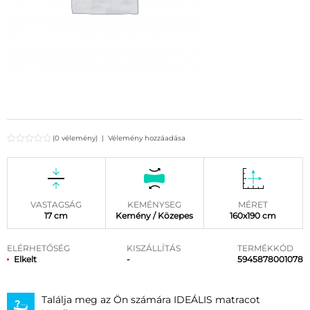
(0 vélemény)
|
Vélemény hozzáadása
VASTAGSÁG
KEMÉNYSEG
MÉRET
17 cm
Kemény / Közepes
160x190 cm
ELÉRHETŐSÉG
KISZÁLLÍTÁS
TERMÉKKÓD
Elkelt
-
5945878001078
Találja meg az Ön számára IDEÁLIS matracot