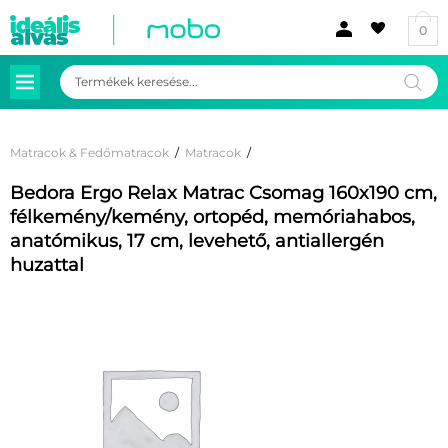
0
Products
search
Matracok & Fedőmatracok
/
Matracok
/
Bedora Ergo Relax Matrac Csomag 160x190 cm,
félkemény/kemény, ortopéd, memóriahabos,
anatómikus, 17 cm, levehető, antiallergén
huzattal