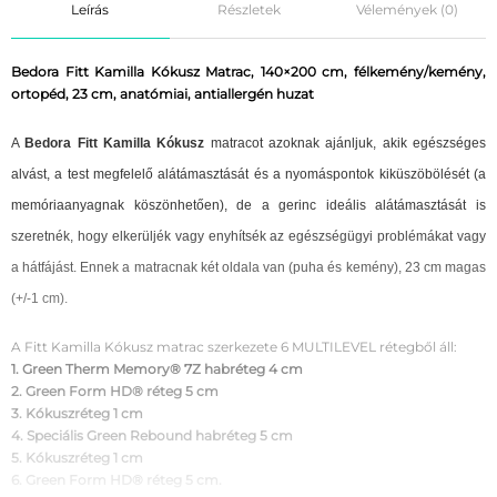
Leírás
Részletek
Vélemények (0)
Bedora Fitt Kamilla Kókusz Matrac, 140×200 cm, félkemény/kemény,
ortopéd, 23 cm, anatómiai, antiallergén huzat
A
Bedora Fitt Kamilla Kókusz
matracot azoknak ajánljuk, akik egészséges
alvást, a test megfelelő alátámasztását és a nyomáspontok kiküszöbölését (a
memóriaanyagnak köszönhetően), de a gerinc ideális alátámasztását is
szeretnék, hogy elkerüljék vagy enyhítsék az egészségügyi problémákat vagy
a hátfájást. Ennek a matracnak két oldala van (puha és kemény), 23 cm magas
(+/-1 cm).
A Fitt Kamilla Kókusz matrac szerkezete 6 MULTILEVEL rétegből áll:
1. Green Therm Memory® 7Z habréteg 4 cm
2. Green Form HD® réteg 5 cm
3. Kókuszréteg 1 cm
4. Speciális Green Rebound habréteg 5 cm
5. Kókuszréteg 1 cm
6. Green Form HD® réteg 5 cm.