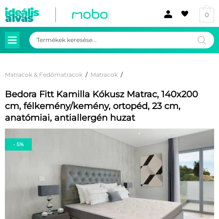
0
Products
search
Matracok & Fedőmatracok
/
Matracok
/
Bedora Fitt Kamilla Kókusz Matrac, 140x200
cm, félkemény/kemény, ortopéd, 23 cm,
anatómiai, antiallergén huzat
- 5%