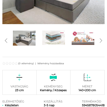
(0 vélemény)
|
Vélemény hozzáadása
VASTAGSÁG
KEMÉNYSEG
MÉRET
23 cm
Kemény / Közepes
140×200 cm
ELÉRHETŐSÉG
KISZÁLLÍTÁS
TERMÉKKÓD
Készleten
3-5 nap
5945878054418