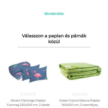
Miért vásároljon
Bedora Fitt Kamilla Kókusz
matracot:
Ortopédiai alátámasztás
Bővebb leírás
Tartósság
Minőség
Alkalmas minden alvási pozícióhoz: háton, egyik oldalon és hason
alváshoz
Kettős kényelem
Válasszon a paplan és párnák
Multilevel szerkezet
közül
Ez a szendvicsszerkezet nem engedi megereszkedni a gerincet, és
hatékony alátámasztást biztosít.
A
kókuszrostok
szilárd szerkezetet hoznak létre, segítenek fenntartani a
matrac higiéniai körülményeit azáltal, hogy lehetővé teszik a levegő
keringését a rétegek között, és biztosítják a gerinc számára a szükséges
alátámasztást.
A kókuszrost nagyon szívós anyag.
A kókuszrostok kötegekbe kerülnek válogatásra/préselésre, és forró
latextejjel kerülnek bevonásra, így egy nagyon rugalmas és szívós,
ugyanakkor nagyon ellenálló anyag keletkezik.
Alcam Flamingo Paplan
Green Future Nature Paplan
A
Green Form HD
egy olyan anyag, amely az egymásra épülő cellás
Csomag 220x200 cm, 2 darab
140x200 cm, 2 személyes,
technológia alapján készült, amely lehetővé teszi a gyors légkeringést a