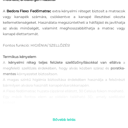
A
Bedora Flexo Fedőmatrac
extra kényelmi réteget biztosít a matracok
vagy kanapék számára, csökkentve a kanapé illesztései okozta
kellemetlenségeket. Használata megszüntetheti a hátfájást és javíthatja
az alvás minőségét, valamint meghosszabbíthatja a matrac vagy
kanapé élettartamát.
Fontos funkció: HIGIÉNIA/ SZELLŐZÉS!
Termikus kényelem
A
kényelmi réteg teljes felülete szellőzőnyílásokkal van ellátva
a
megfelelő szellőzés érdekében, hogy alvás közben száraz és
poratka-
mentes
környezetet biztosítson.
A magas szintű higiénia biztosítása érdekében használja a felsőrészt
bármilyen alvásra használt kanapén/sarokkanapén.
A Flexo fedőmatrac huzata cipzárral ellátott, 30 Celsius fokon mosható.
Egy másik fontos elem az oldalán található 3D, amely szellőzést
biztosít.
A huzat
OEKO TEX
tanúsítvánnyal rendelkező
anyagból
készült. A jobb
stabilitás érdekében a huzat alsó része szilikonpontokkal rendelkező
Bővebb leírás
csúszásgátló rendszerrel
van ellátva.