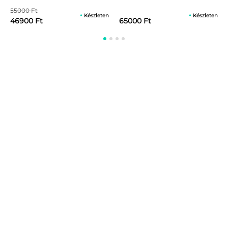
antiallergén huzattal
55000 Ft
Készleten
Készleten
46900 Ft
65000 Ft