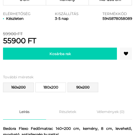
ELÉRHETŐSÉG
KISZÁLLÍTÁS
TERMÉKKÓD
Készleten
3-5 nap
5945878058089
59900 FT
55900 FT
Kosárba rak
További méretek
160x200
180x200
90x200
Leírás
Részletek
Vélemények (0)
Bedora Flexo Fedőmatrac 140×200 cm, kemény, 8 cm, levehető,
mosható, antiallergén huzattal