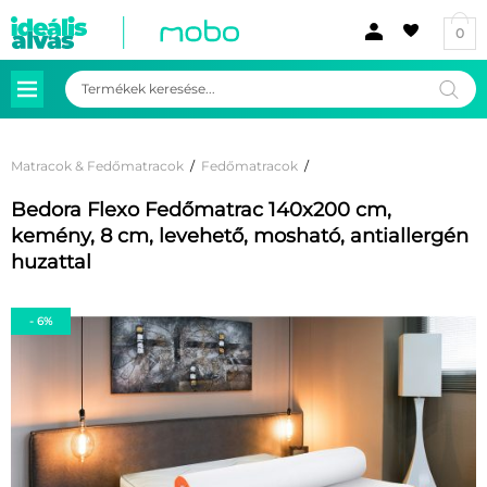
0
Products
search
Matracok & Fedőmatracok
/
Fedőmatracok
/
Bedora Flexo Fedőmatrac 140x200 cm,
kemény, 8 cm, levehető, mosható, antiallergén
huzattal
- 6%