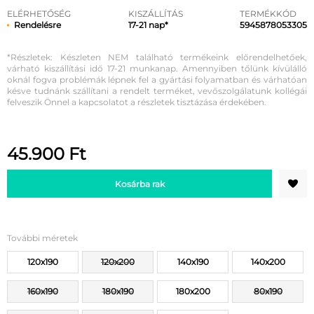
ELÉRHETŐSÉG
KISZÁLLÍTÁS
TERMÉKKÓD
Rendelésre
17-21 nap*
5945878053305
*Részletek: Készleten NEM található termékeink előrendelhetőek,
várható kiszállítási idő 17-21 munkanap. Amennyiben tőlünk kívülálló
oknál fogva problémák lépnek fel a gyártási folyamatban és várhatóan
késve tudnánk szállítani a rendelt terméket, vevőszolgálatunk kollégái
felveszik Önnel a kapcsolatot a részletek tisztázása érdekében.
45.900
Ft
Kosárba rak
További méretek
120x190
120x200
140x190
140x200
160x190
180x190
180x200
80x190