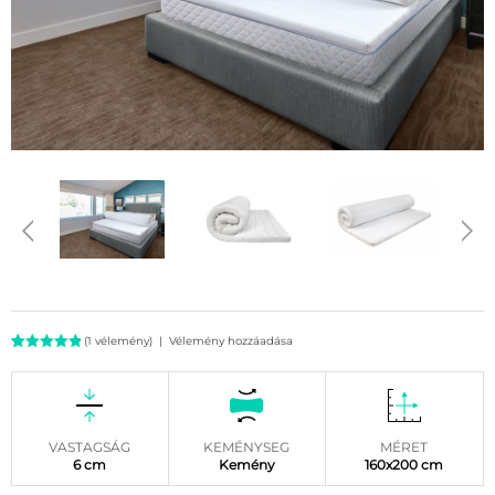
(
1
vélemény)
|
Vélemény hozzáadása
Értékelés
1
5.00
az 5-
ből,
értékelés
alapján
VASTAGSÁG
KEMÉNYSEG
MÉRET
6 cm
Kemény
160x200 cm