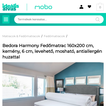
0
Products
search
Matracok & Fedőmatracok
/
Fedőmatracok
/
Bedora Harmony Fedőmatrac 160x200 cm,
kemény, 6 cm, levehető, mosható, antiallergén
huzattal