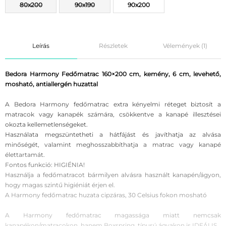
80x200
90x190
90x200
Leírás
Részletek
Vélemények (1)
Bedora Harmony Fedőmatrac 160×200 cm, kemény, 6 cm, levehető,
mosható, antiallergén huzattal
A Bedora Harmony fedőmatrac extra kényelmi réteget biztosít a
matracok vagy kanapék számára, csökkentve a kanapé illesztései
okozta kellemetlenségeket.
Használata megszüntetheti a hátfájást és javíthatja az alvása
minőségét, valamint meghosszabbíthatja a matrac vagy kanapé
élettartamát.
Fontos funkció: HIGIÉNIA!
Használja a fedőmatracot bármilyen alvásra használt kanapén/ágyon,
hogy magas szintű higiéniát érjen el.
A Harmony fedőmatrac huzata cipzáras, 30 Celsius fokon mosható
A Harmony fedőmatrac magassága miatt nemcsak
kanapékon/matracokon, hanem Boxspring típusú ágyakon is IDEÁLIS.