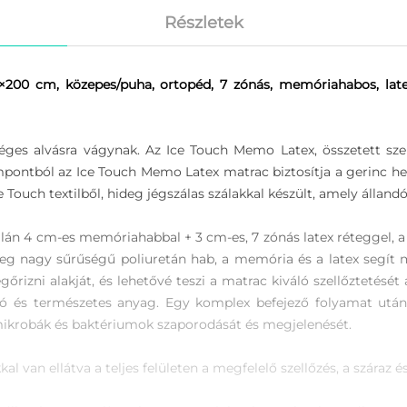
Részletek
00 cm, közepes/puha, ortopéd, 7 zónás, memóriahabos, latex
séges alvásra vágynak. Az Ice Touch Memo Latex, összetett sze
ontból az Ice Touch Memo Latex matrac biztosítja a gerinc hely
ouch textilből, hideg jégszálas szálakkal készült, amely állandó
án 4 cm-es memóriahabbal + 3 cm-es, 7 zónás latex réteggel, 
réteg nagy sűrűségű poliuretán hab, a memória és a latex segí
gőrizni alakját, és lehetővé teszi a matrac kiváló szellőztetésé
ló és természetes anyag. Egy komplex befejező folyamat után,
mikrobák és baktériumok szaporodását és megjelenését.
kal van ellátva a teljes felületen a megfelelő szellőzés, a szára