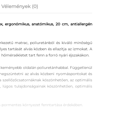
Vélemények (0)
, ergonómikus, anatómikus, 20 cm, antiallergén
rkezetű matrac, poliuretánból és kiváló minőségű
es tartását alvás közben és ellazítja az izmokat. A
 hőmérsékletet tart fenn a forró nyári éjszakákon.
a keményebb oldalán poliuretánhabbal. Függetlenül
t megszüntetni az alvás közbeni nyomáspontokat és
t a szellőzőcsatornáknak köszönhetően, az optimális
 lúgos tulajdonságainak köszönhetően, optimális
z és pormentes környezet fenntartása érdekében.