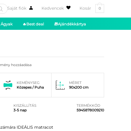
Saját fiók
Kedvencek
Kosár
0
Ágyak
🔥Best deal
🎁Ajándékkártya
emény hozzáadása
KEMÉNYSEG
MÉRET
Közepes / Puha
90x200 cm
KISZÁLLÍTÁS
TERMÉKKÓD
3-5 nap
5945878009210
 számára IDEÁLIS matracot