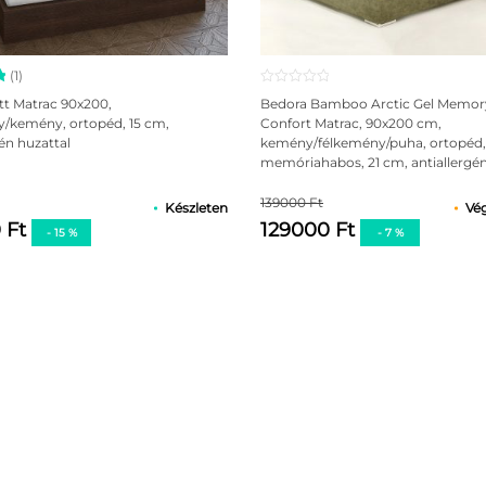
en.
ességtől!
alása.
(1)
 a lábrésszel) 3 havonta.
s
tt Matrac 90x200,
Bedora Bamboo Arctic Gel Memory 
-
y/kemény, ortopéd, 15 cm,
Confort Matrac, 90x200 cm,
gén huzattal
kemény/félkemény/puha, ortopéd,
s
memóriahabos, 21 cm, antiallergén
139000 Ft
Készleten
Vég
 Ft
129000 Ft
zerrel!
- 15 %
- 7 %
a huzat anyagát és amelyet könnyen tisztíthat.