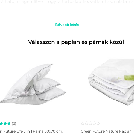
álható, megemlítve, hogy a tartóalap közvetlen használata na
erepet tölt be, amelyekkel minden kiváló minőségű matracnak r
Bővebb leírás
rmészetes helyzetét és az izületek ellazítását.
t az egészséges vérkeringés érdekében.
Válasszon a paplan és párnák közül
 közben.
omn 7 zónás ortopéd matracot:
n, hason történő alváshoz
(2)
kelés
n Future Life 3 in 1 Párna 50x70 cm,
Green Future Nature Paplan 