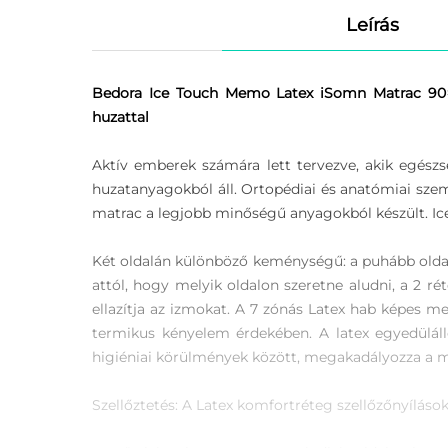
Leírás
Bedora Ice Touch Memo Latex iSomn Matrac 90×2
huzattal
Aktív emberek számára lett tervezve, akik egész
huzatanyagokból áll. Ortopédiai és anatómiai szemp
matrac a legjobb minőségű anyagokból készült. Ice T
Két oldalán különböző keménységű: a puhább oldal
attól, hogy melyik oldalon szeretne aludni, a 2 
ellazítja az izmokat. A 7 zónás Latex hab képes me
termikus kényelem érdekében. A latex egyedülál
higiéniai körülmények között, megakadályozza a 
Szellőztetés: A Latex komfortréteg szellőzőnyílások