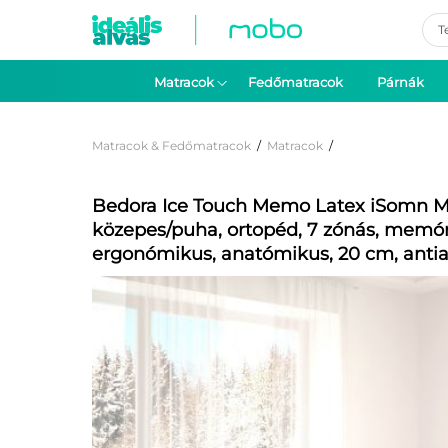
Pro
sea
Matracok
Fedőmatracok
Párnák
Matracok & Fedőmatracok
/
Matracok
/
Bedora Ice Touch Memo Latex iSomn M
közepes/puha, ortopéd, 7 zónás, memóri
ergonómikus, anatómikus, 20 cm, antia