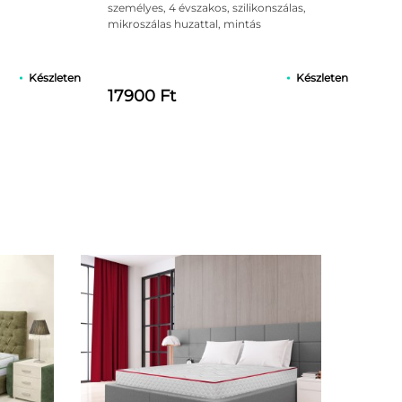
személyes, 4 évszakos, szilikonszálas,
mikroszálas huzattal, mintás
Készleten
Készleten
17900 Ft
yagában!
Bedora Du
akat!
cm, félk
a keretet alkotó deszkák között legyen térköz), vagy
139000 Ft
12500
lhalmozódása.