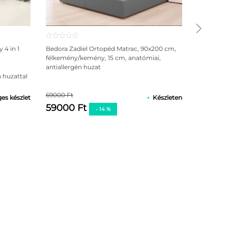
4 in 1
Bedora Zadiel Ortopéd Matrac, 90x200 cm,
félkemény/kemény, 15 cm, anatómiai,
antiallergén huzat
 huzattal
69000 Ft
es készlet
Készleten
59000 Ft
- 14 %