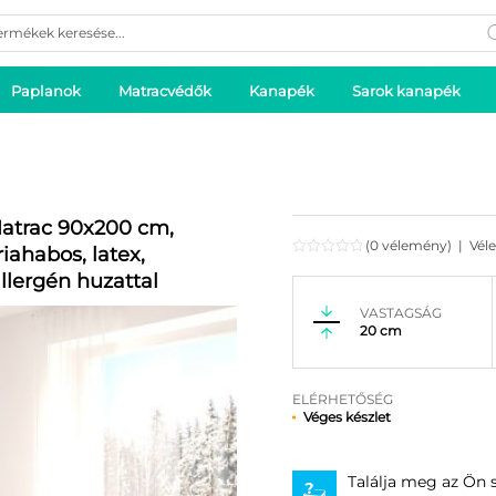
ducts
rch
Paplanok
Matracvédők
Kanapék
Sarok kanapék
atrac 90x200 cm,
(0 vélemény)
|
Vél
ahabos, latex,
llergén huzattal
VASTAGSÁG
20 cm
ELÉRHETŐSÉG
Véges készlet
Találja meg az Ön