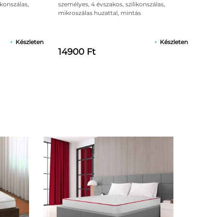
ikonszálas,
személyes, 4 évszakos, szilikonszálas,
lhalmozódása.
mikroszálas huzattal, mintás
Készleten
Készleten
14900 Ft
Bedora H
kemény, 6
antiallerg
49900