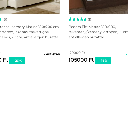
(8)
(1)
s
Értékelés
1
ntense Memory Matrac 180x200 cm,
Bedora Fitt Matrac 180x200,
-
5.00
az 5-
ortopéd, 7 zónás, táskarugós,
félkemény/kemény, ortopéd, 15 cm
ből,
bos, 27 cm, antiallergén huzattal
antiallergén huzattal
s
értékelés
alapján
t
129000 Ft
Készleten
0 Ft
105000 Ft
- 26 %
- 18 %