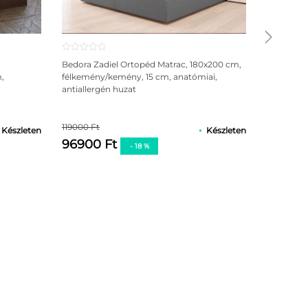
Bedora Zadiel Ortopéd Matrac, 180x200 cm,
,
félkemény/kemény, 15 cm, anatómiai,
antiallergén huzat
119000 Ft
Készleten
Készleten
96900 Ft
- 18 %