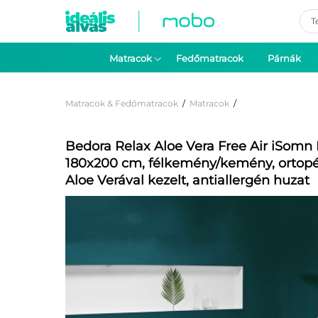
Pro
sea
Matracok
Fedőmatracok
Párnák
Matracok & Fedőmatracok
/
Matracok
/
Bedora Relax Aloe Vera Free Air iSom
180x200 cm, félkemény/kemény, ortopéd
Aloe Verával kezelt, antiallergén huzat