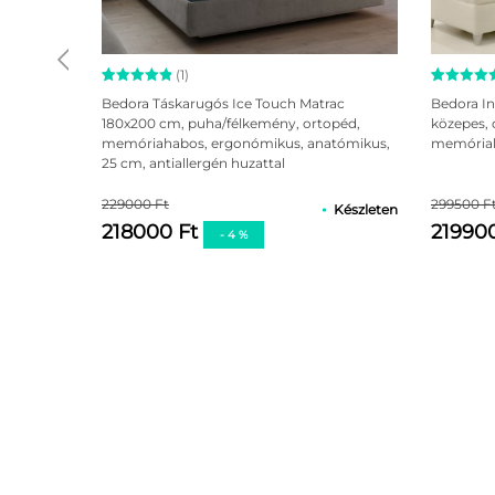
(1)
Értékelés
1
Értékelé
8
Bedora Táskarugós Ice Touch Matrac
Bedora I
5.00
az 5-
5.00
az 5
180x200 cm, puha/félkemény, ortopéd,
közepes, 
ből,
ből,
memóriahabos, ergonómikus, anatómikus,
memóriaha
értékelés
értékelé
alapján
alapján
25 cm, antiallergén huzattal
229000 Ft
299500 F
Készleten
218000 Ft
21990
- 4 %