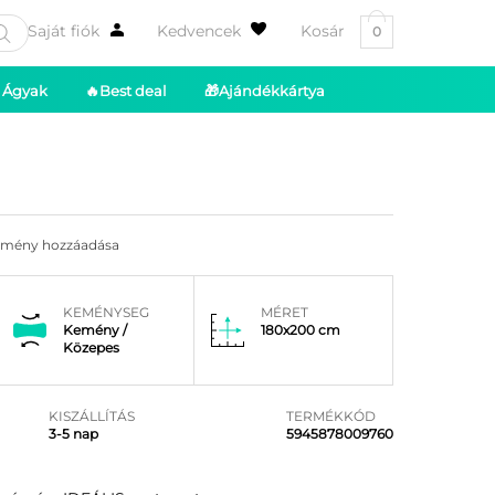
Saját fiók
Kedvencek
Kosár
0
Ágyak
🔥Best deal
🎁Ajándékkártya
emény hozzáadása
KEMÉNYSEG
MÉRET
Kemény /
180x200 cm
Közepes
KISZÁLLÍTÁS
TERMÉKKÓD
3-5 nap
5945878009760