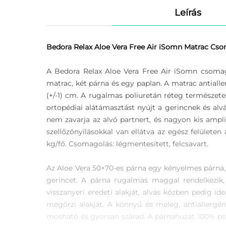
Leírás
Bedora Relax Aloe Vera Free Air iSomn Matrac Csom
A Bedora Relax Aloe Vera Free Air iSomn csomag
matrac, két párna és egy paplan. A matrac antialle
(+/-1) cm. A rugalmas poliuretán réteg természete
ortopédiai alátámasztást nyújt a gerincnek és alvá
nem zavarja az alvó partnert, és nagyon kis amp
szellőzőnyílásokkal van ellátva az egész felülete
kg/fő. Csomagolás: légmentesített, felcsavart.
Az Aloe Vera 50×70-es párna egy kényelmes párna, 
gerincet. A párna rugalmas maggal rendelkezik,
visszanyeri eredeti alakját, alvás közben pedig i
megőrzi alakját. A könnyű és meleg, antiallergén
mosható és gyorsan szárad. A párnahuzat 100% poli