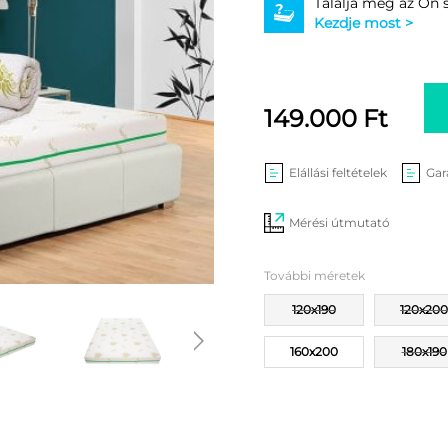
Találja meg az Ön
Kezdje most >
149.000
Ft
Elállási feltételek
Gar
Mérési útmutató
További méretek
120x190
120x200
160x200
180x190