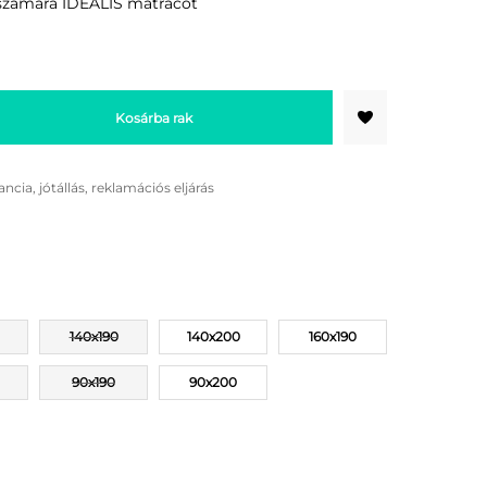
 számára IDEÁLIS matracot
Kosárba rak
ancia, jótállás, reklamációs eljárás
140x190
140x200
160x190
90x190
90x200