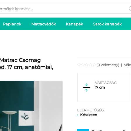
ducts
rch
Paplanok
Matracvédők
Kanapék
Sarok kanapék
n Matrac Csomag
(0 vélemény)
|
Vél
, 17 cm, anatómiai,
VASTAGSÁG
17 cm
ELÉRHETŐSÉG
Készleten