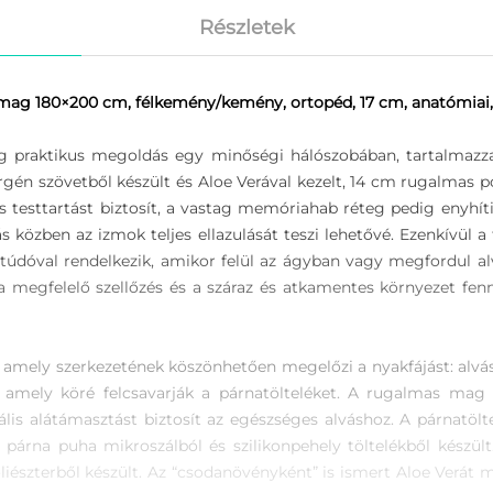
Részletek
ag 180×200 cm, félkemény/kemény, ortopéd, 17 cm, anatómiai, Al
 praktikus megoldás egy minőségi hálószobában, tartalmazza
rgén szövetből készült és Aloe Verával kezelt, 14 cm rugalmas po
s testtartást biztosít, a vastag memóriahab réteg pedig enyhíti
s közben az izmok teljes ellazulását teszi lehetővé. Ezenkívül 
litúdóval rendelkezik, amikor felül az ágyban vagy megfordul
n a megfelelő szellőzés és a száraz és atkamentes környezet fen
amely szerkezetének köszönhetően megelőzi a nyakfájást: alvás
 amely köré felcsavarják a párnatölteléket. A rugalmas ma
deális alátámasztást biztosít az egészséges alváshoz. A párnatö
 párna puha mikroszálból és szilikonpehely töltelékből készül
észterből készült. Az “csodanövényként” is ismert Aloe Verát má