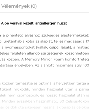
Vélemények (0)
oe Verával kezelt, antiallergén huzat
 a pihentető alváshoz szükséges alaptermékeket:
liuretánhab alkotja az alapját, teljes magassága 17
 a nyomáspontokat (vállak, csípő, lábak), a matrac
a teljes felületen állandó sűrűségének köszönhetően
 alvás közben. A Memory Mirror Foam komfortréteg
ntartása érdekében. Az ajánlott maximális súly 100
 közben támasztja és optimális helyzetben tartja a
g tűként működik, minden használat után a párna
ltelék nem csomósodik, és hosszú használat után is
t. Minden évszakban használható, 30 Celsius-fokon
r ősidők óta sikeresen használják terápiás célokra