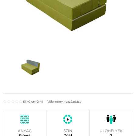
(0 vélemény)
|
Vélemény hozzáadása
ANYAG
SZÍN
ÜLŐHELYEK
Szövet
Zöld
2