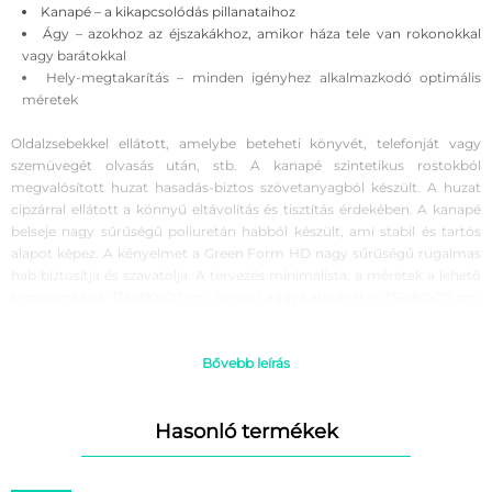
Kanapé – a kikapcsolódás pillanataihoz
Ágy – azokhoz az éjszakákhoz, amikor háza tele van rokonokkal
vagy barátokkal
Hely-megtakarítás – minden igényhez alkalmazkodó optimális
méretek
Oldalzsebekkel ellátott, amelybe beteheti könyvét, telefonját vagy
szemüvegét olvasás után, stb. A kanapé szintetikus rostokból
megvalósított huzat hasadás-biztos szövetanyagból készült. A huzat
cipzárral ellátott a könnyű eltávolítás és tisztítás érdekében. A kanapé
belseje nagy sűrűségű poliuretán habból készült, ami stabil és tartós
alapot képez. A kényelmet a Green Form HD nagy sűrűségű rugalmas
hab biztosítja és szavatolja. A tervezés minimalista, a méretek a lehető
legnagyobbak: 136x190x20 cm, amikor ággyá alakított és 136x80x70 cm,
amikor kanapéként használt.
A fényképek bemutató jellegűek. A szín eltérhet a bemutatott
Bővebb leírás
árnyalattól.
Hasonló termékek