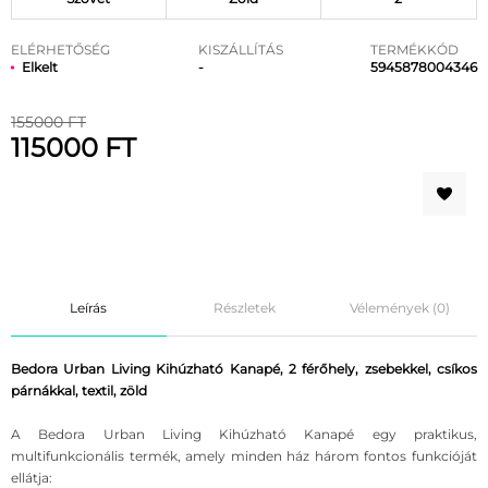
ELÉRHETŐSÉG
KISZÁLLÍTÁS
TERMÉKKÓD
Elkelt
-
5945878004346
155000 FT
115000 FT
Leírás
Részletek
Vélemények (0)
Bedora Urban Living Kihúzható Kanapé, 2 férőhely, zsebekkel, csíkos
párnákkal, textil, zöld
A Bedora Urban Living Kihúzható Kanapé egy praktikus,
multifunkcionális termék, amely minden ház három fontos funkcióját
ellátja: