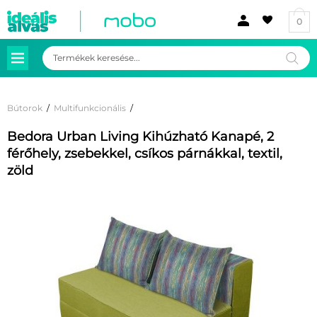
0
Products
search
Bútorok
/
Multifunkcionális
/
Bedora Urban Living Kihúzható Kanapé, 2
férőhely, zsebekkel, csíkos párnákkal, textil,
zöld