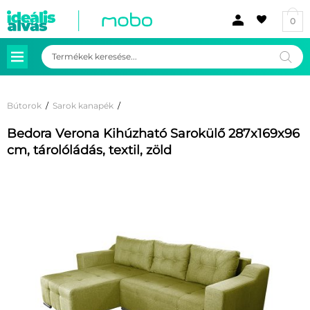
0
Products
search
Bútorok
/
Sarok kanapék
/
Bedora Verona Kihúzható Sarokülő 287x169x96
cm, tárolóládás, textil, zöld