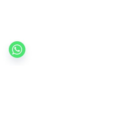
06 70 512 5533
info@idealisalvas.hu
Iratkozzon fel a Hírlevélre
Adja meg e-mail címét, hogy híreket kapjon a
promóciós ajánlatokról, és egy 5%-os kupont is a