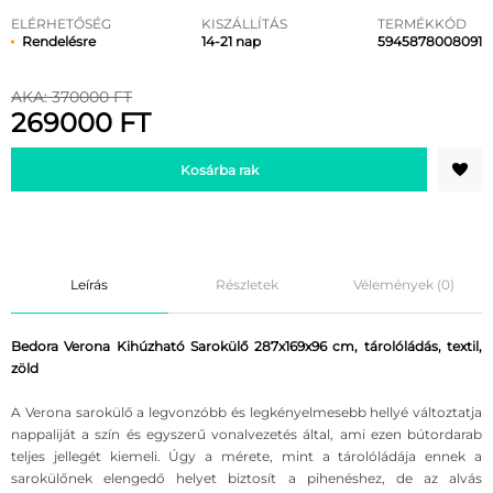
ELÉRHETŐSÉG
KISZÁLLÍTÁS
TERMÉKKÓD
Rendelésre
14-21 nap
5945878008091
AKA: 370000 FT
269000 FT
Kosárba rak
Leírás
Részletek
Vélemények (0)
Bedora Verona Kihúzható Sarokülő 287x169x96 cm, tárolóládás, textil,
zöld
A Verona sarokülő a legvonzóbb és legkényelmesebb hellyé változtatja
nappaliját a szín és egyszerű vonalvezetés által, ami ezen bútordarab
teljes jellegét kiemeli. Úgy a mérete, mint a tárolóládája ennek a
sarokülőnek elengedő helyet biztosít a pihenéshez, de az alvás