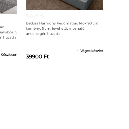
Bedora Harmony Fedőmatrac 140x190 cm,
rac
kemény, 6 cm, levehető, mosható,
iahabos, 5
antiallergén huzattal
n huzattal
Véges készlet
Készleten
39900 Ft