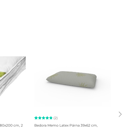
Alca
szemé
mikr
149
ac anyagában!
(2)
Értékelés
2
tárgyakat, ne használja a terméket!
180x200 cm, 2
Bedora Memo Latex Párna 39x62 cm,