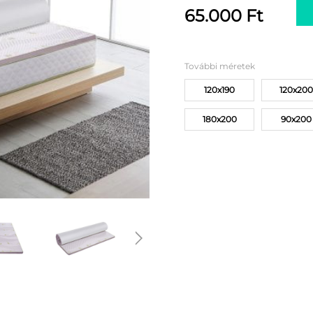
65.000
Ft
További méretek
120x190
120x200
180x200
90x200