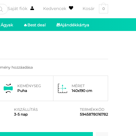
Saját fiók
Kedvencek
Kosár
0
Ágyak
🔥Best deal
🎁Ajándékkártya
emény hozzáadása
KEMÉNYSEG
MÉRET
Puha
140x190 cm
KISZÁLLÍTÁS
TERMÉKKÓD
3-5 nap
5945878016782