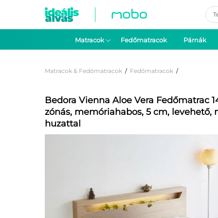
Pro
sea
Matracok
Fedőmatracok
Párnák
Matracok & Fedőmatracok
/
Fedőmatracok
/
Bedora Vienna Aloe Vera Fedőmatrac 1
zónás, memóriahabos, 5 cm, levehető, 
huzattal