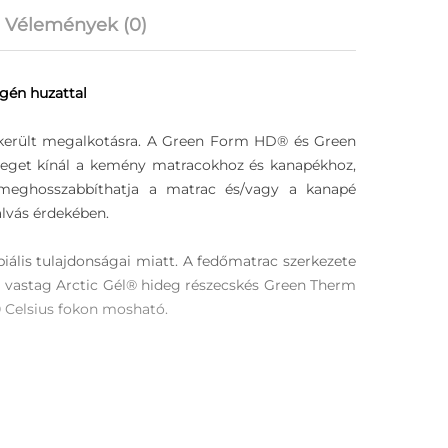
Vélemények (0)
gén huzattal
 került megalkotásra. A Green Form HD® és Green
teget kínál a kemény matracokhoz és kanapékhoz,
ve meghosszabbíthatja a matrac és/vagy a kanapé
alvás érdekében.
biális tulajdonságai miatt. A fedőmatrac szerkezete
m vastag Arctic Gél® hideg részecskés Green Therm
 Celsius fokon mosható.