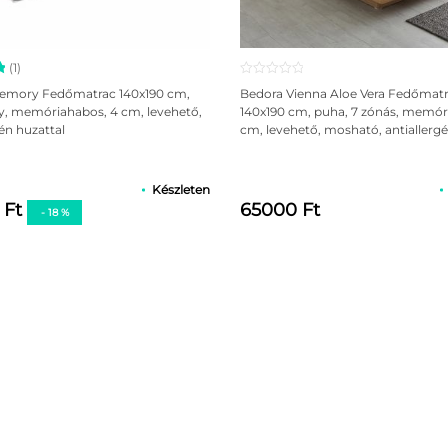
(1)
s
emory Fedőmatrac 140x190 cm,
Bedora Vienna Aloe Vera Fedőmat
-
y, memóriahabos, 4 cm, levehető,
140x190 cm, puha, 7 zónás, memór
gén huzattal
cm, levehető, mosható, antiallergé
s
Készleten
 Ft
65000 Ft
- 18 %