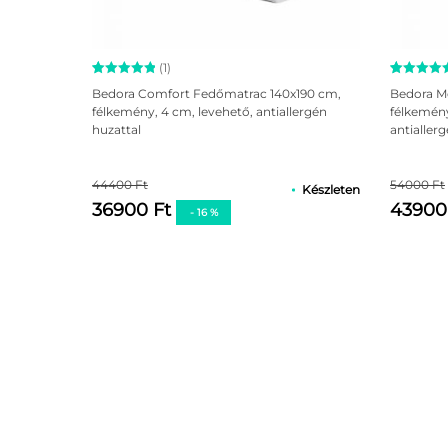
(1)
Értékelés
1
Értékelé
1
Bedora Comfort Fedőmatrac 140x190 cm,
Bedora M
5.00
az 5-
5.00
az 5
félkemény, 4 cm, levehető, antiallergén
félkemén
ből,
ből,
huzattal
antialler
értékelés
értékelé
alapján
alapján
44400 Ft
54000 Ft
Készleten
36900 Ft
43900
- 16 %