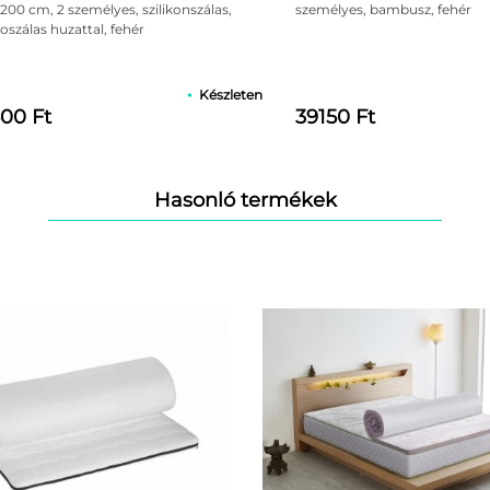
az 5-
200 cm, 2 személyes, szilikonszálas,
személyes, bambusz, fehér
 páratartalmú és hőmérsékletű környezetben használni.
oszálas huzattal, fehér
kelés
 így megelőzhető a penész kialakulása és a nedvességtartalom fe
ján
latra készült.
sségtől.
Készleten
500 Ft
39150 Ft
alása.
fedőmatrac élettartamát és megvédi a huzat anyagát a nem kív
Hasonló termékek