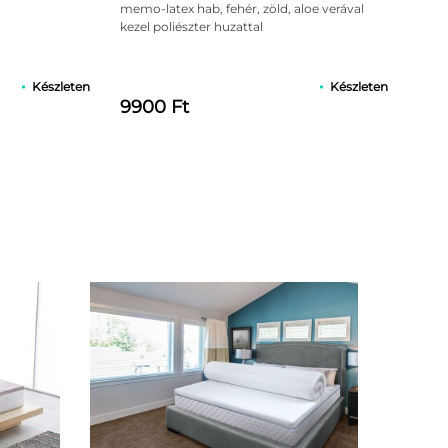
5.00
az 5-
memo-latex hab, fehér, zöld, aloe verával
ből,
kezel poliészter huzattal
értékelés
lhalmozódása.
alapján
Készleten
Készleten
9900 Ft
ánt balesetektől.