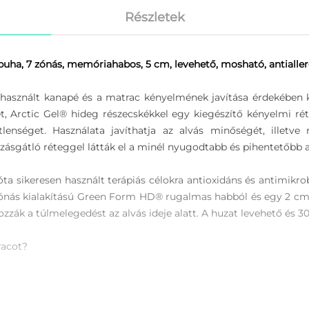
Részletek
uha, 7 zónás, memóriahabos, 5 cm, levehető, mosható, antialler
a használt kanapé és a matrac kényelmének javítása érdekében
, Arctic Gel® hideg részecskékkel egy kiegészítő kényelmi ré
tlenséget. Használata javíthatja az alvás minőségét, illet
szásgátló réteggel látták el a minél nyugodtabb és pihentetőbb 
ta sikeresen használt terápiás célokra antioxidáns és antimikro
 zónás kialakítású Green Form HD® rugalmas habból és egy 2 c
k a túlmelegedést az alvás ideje alatt. A huzat levehető és 30
racot?