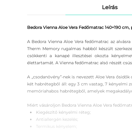
Leírás
Bedora Vienna Aloe Vera Fedőmatrac 140×190 cm, p
A Bedora Vienna Aloe Vera fedőmatrac az alvásr
Therm Memory rugalmas habból készült szerkezet
csökkenti a kanapé illesztései okozta kényelme
élettartamát. A Vienna fedőmatrac alsó részét csú
A „csodanövény”-nek is nevezett Aloe Vera ősidők ó
két habrétegből áll: egy 3 cm vastag, 7 kényelmi
memóriahabos habrétegből, amelyek megakadályozzá
Miért vásároljon Bedora Vienna Aloe Vera fedőmat
Kiegészítő kényelmi réteg;
Antiallergén kezelés;
Termikus kényelem;