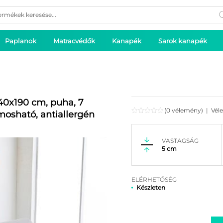
ducts
rch
Paplanok
Matracvédők
Kanapék
Sarok kanapék
40x190 cm, puha, 7
(0 vélemény)
|
Vél
mosható, antiallergén
VASTAGSÁG
5 cm
ELÉRHETŐSÉG
Készleten