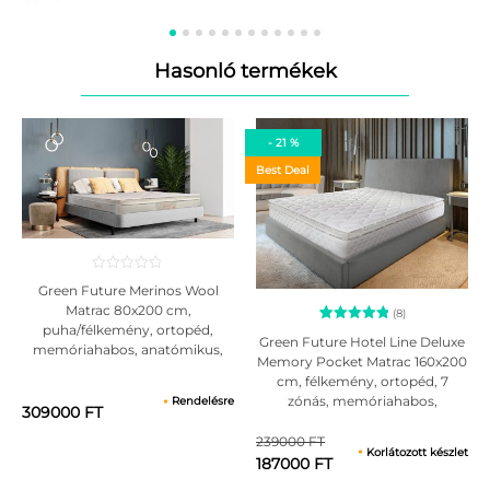
Alkalmas minden alvási pozícióhoz: akár a hátán, az oldalán vagy a
hasán alszik.
Hasonló termékek
A matrac szerkezete:
Green Form HD® rugalmas poliuretán hab ;
Mirror Form® Memory poliuretán hab hideg részecskékkel;
Hipoallergén szövet huzat, ásványi sós kezeléssel;
- 21 %
cipzár.
Best Deal
Használati utasítás:
Bontsa ki a védőfóliából, anélkül, hogy kést vagy más hegyes
eszközt használna, amely kárt tehet a matrac anyagában!
Kibontás után hagyja 72 órát, hogy a matrac felvegye eredeti
formáját! Ez idő alatt ne helyezzen rá nehéz tárgyakat!
Green Future Merinos Wool
A terméket tanácsos zárt helyiségben, normál páratartalmú és
Matrac 80x200 cm,
(8)
puha/félkemény, ortopéd,
hőmérsékletű környezetben használni.
8
Értékelés
Green Future Hotel Line Deluxe
memóriahabos, anatómikus,
5.00
Javasolt a helyiség rendszeres szellőztetése, így megelőzhető a
Memory Pocket Matrac 160x200
az 5-ből,
ergonómikus, 24 cm,
penész kialakulása és a nedvességtartalom felhalmozódása.
cm, félkemény, ortopéd, 7
értékelés
antiallergén, merinó
A termék nem használható nedves környezetben.
alapján
zónás, memóriahabos,
Rendelésre
gyapjúrostos huzattal
309000 FT
Védje a terméket a folyadékoktól és más nedvességtől!
táskarugós, 30 cm, anatómiai,
antiallergén huzattal
Nem javasolt a termék nedves tisztítása és vasalása.
239000 FT
Korlátozott készlet
187000 FT
Javasolt a matrac megfordítása (fejrész cseréje a lábrésszel) 3
havonta.