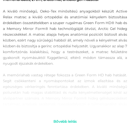
A kiváló minőségű, Oeko-Tex minősítésű anyagokból készült Active
Relax matrac a kiváló ortopédiai és anatómiai kényelem biztosítása
érdekében összetételében a szuper rugalmas Green Form HD® hab és
a Memory Mirror Form® hab technológiáját ötvözi, Arctic Gel hideg
részecskékkel. A matrac alapja helyes anatómiai pozíciót biztosít alvás
közben, ezért nagy sűrűségű habból áll, amely növeli a kényelmet alvás
közben és biztosítja a gerinc ortopédiai helyzetét. Ugyanakkor az alap 7
komfortzónás kialakítású, hogy a testrészeket, a matrac felületére
gyakorolt ​​nyomásuktól függetlenül, eltérő módon támassza alá, a
nyugodt éjszakák érdekében.
A memóriahab vastag rétege fokozza a Green Form HD hab hatását.
Segít csökkenteni a nyomáspontokat az izmok ellazítása és az
egészséges vérkeringés fenntartása érdekében. A kiváló minőségű
poliuretán hab magas stabilitást és nulla kényelmetlenséget kínál az
alvópartner számára. A Memory Mirror Form® hideg gélrészecskéket
tartalmaz, amelyek segítenek megakadályozni a túlmelegedést alvás
közben. Az Active Relax matrac alkalmas minden alvási pozícióhoz:
akár a hátán, az oldalán vagy a hasán alszik. Maximális testsúly/fő: 120
kg.
Bővebb leírás