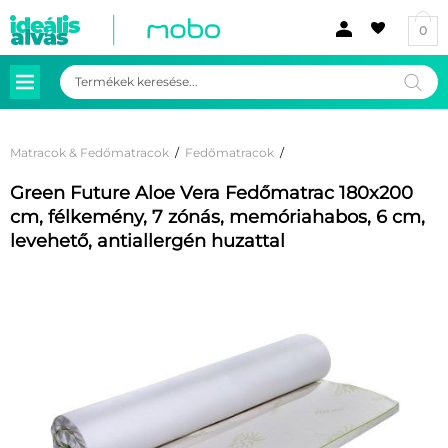
0
Products
search
Matracok & Fedőmatracok
/
Fedőmatracok
/
Green Future Aloe Vera Fedőmatrac 180x200
cm, félkemény, 7 zónás, memóriahabos, 6 cm,
levehető, antiallergén huzattal