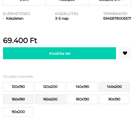
ELÉRHETŐSÉG
KISZÁLLÍTÁS
TERMÉKKÓD
Készleten
3-5 nap
5945878005571
69.400
Ft
Kosárba rak
További méretek
120x190
120x200
140x190
140x200
160x190
160x200
180x190
90x190
90x200