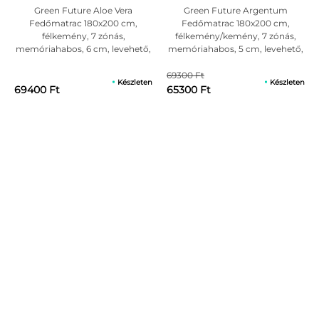
6
Értékelés
9
Értékelés
Green Future Aloe Vera
Green Future Argentum
Egy védőhuzat alkalmazása meghosszabbítja a fedőmatrac
5.00
az 5-
5.00
az 5-
Fedőmatrac 180x200 cm,
Fedőmatrac 180x200 cm,
ből,
ből,
élettartamát és megvédi a huzat anyagát a nem kívánt balesetektől.
félkemény, 7 zónás,
félkemény/kemény, 7 zónás,
értékelés
értékelés
Nem javasolt a fedőmatracon történő ugrálás.
alapján
alapján
memóriahabos, 6 cm, levehető,
memóriahabos, 5 cm, levehető,
antiallergén huzattal
antiallergén huzattal
Huzat karbantartása:
69300 Ft
Készleten
Készleten
Klórral történő fehérítés nem ajánlott.
69400 Ft
65300 Ft
Vasalása nem ajánlott.
Legfeljebb 30 Celsius fokon mosható.
Kémiailag tisztítható.
Szárítóban nem szárítható.