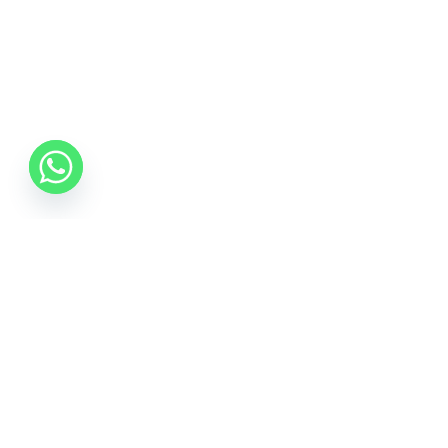
06 70 512 5533
info@idealisalvas.hu
Iratkozzon fel a Hírlevélre
Adja meg e-mail címét, hogy híreket kapjon a
promóciós ajánlatokról, és egy 5%-os kupont is a