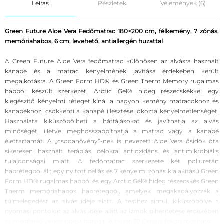
Leírás
Részletek
Vélemények (6)
Green Future Aloe Vera Fedőmatrac 180×200 cm, félkemény, 7 zónás,
memóriahabos, 6 cm, levehető, antiallergén huzattal
A Green Future Aloe Vera fedőmatrac különösen az alvásra használt
kanapé és a matrac kényelmének javítása érdekében került
megalkotásra. A Green Form HD® és Green Therm Memory rugalmas
habból készült szerkezet, Arctic Gel® hideg részecskékkel egy
kiegészítő kényelmi réteget kínál a nagyon kemény matracokhoz és
kanapékhoz, csökkenti a kanapé illesztései okozta kényelmetlenséget.
Használata kiküszöbölheti a hátfájásokat és javíthatja az alvás
minőségét, illetve meghosszabbíthatja a matrac vagy a kanapé
élettartamát. A „csodanövény”-nek is nevezett Aloe Vera ősidők óta
sikeresen használt terápiás célokra antioxidáns és antimikrobiális
tulajdonságai miatt. A fedőmatrac szerkezete két poliuretán
habrétegből áll: egy nyitott cellás és 7 kényelmi zónás kialakítású Green
Form HD® rugalmas habból és egy Arctic Gél® hideg részecskés Green
Therm memóriahabos habrétegből, amelyek megakadályozzák a
túlmelegedést az alvás ideje alatt. A testhez simul, kiküszöbölve a
nyomási pontokat az alvás ideje alatt az izmok pihentetése érdekében
és megfelelő vérkeringést biztosít. A huzat 30 Celsius fokon mosható.