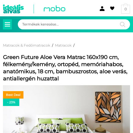
0
Products
search
Matracok & Fedőmatracok
/
Matracok
/
Green Future Aloe Vera Matrac 160x190 cm,
félkemény/kemény, ortopéd, memóriahabos,
anatómikus, 18 cm, bambuszrostos, aloe verás,
antiallergén huzattal
Best Deal
- 23%