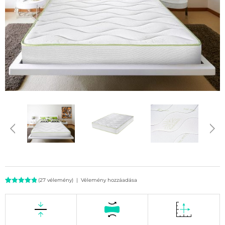
(
27
vélemény)
|
Vélemény hozzáadása
Értékelés
27
5.00
az 5-
ből,
értékelés
alapján