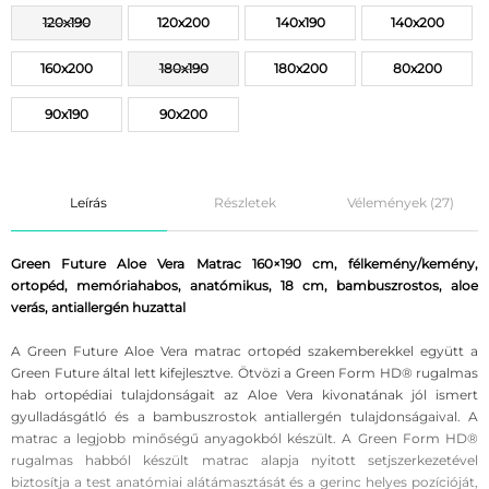
120x190
120x200
140x190
140x200
160x200
180x190
180x200
80x200
90x190
90x200
Leírás
Részletek
Vélemények (27)
Green Future Aloe Vera Matrac 160×190 cm, félkemény/kemény,
ortopéd, memóriahabos, anatómikus, 18 cm, bambuszrostos, aloe
verás, antiallergén huzattal
A Green Future Aloe Vera matrac ortopéd szakemberekkel együtt a
Green Future által lett kifejlesztve. Ötvözi a Green Form HD® rugalmas
hab ortopédiai tulajdonságait az Aloe Vera kivonatának jól ismert
gyulladásgátló és a bambuszrostok antiallergén tulajdonságaival. A
matrac a legjobb minőségű anyagokból készült. A Green Form HD®
rugalmas habból készült matrac alapja nyitott setjszerkezetével
biztosítja a test anatómiai alátámasztását és a gerinc helyes pozícióját,