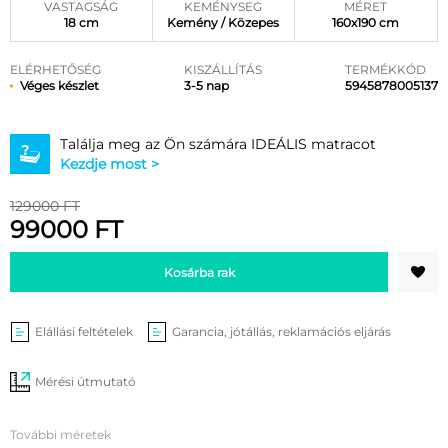
VASTAGSÁG
KEMÉNYSEG
MÉRET
18 cm
Kemény / Közepes
160x190 cm
ELÉRHETŐSÉG
KISZÁLLÍTÁS
TERMÉKKÓD
Véges készlet
3-5 nap
5945878005137
Találja meg az Ön számára IDEÁLIS matracot
Kezdje most >
129000 FT
99000 FT
Kosárba rak
Elállási feltételek
Garancia, jótállás, reklamációs eljárás
Mérési útmutató
További méretek