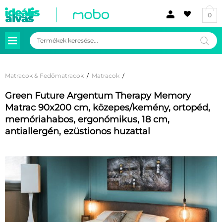
0
Products
search
Matracok & Fedőmatracok
/
Matracok
/
Green Future Argentum Therapy Memory
Matrac 90x200 cm, közepes/kemény, ortopéd,
memóriahabos, ergonómikus, 18 cm,
antiallergén, ezüstionos huzattal