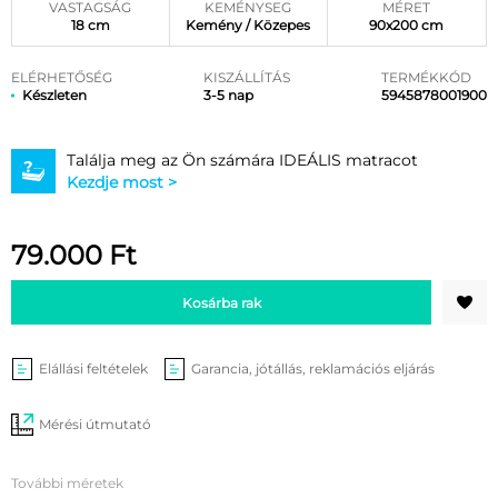
VASTAGSÁG
KEMÉNYSEG
MÉRET
18 cm
Kemény / Közepes
90x200 cm
ELÉRHETŐSÉG
KISZÁLLÍTÁS
TERMÉKKÓD
Készleten
3-5 nap
5945878001900
Találja meg az Ön számára IDEÁLIS matracot
Kezdje most >
79.000
Ft
Kosárba rak
Elállási feltételek
Garancia, jótállás, reklamációs eljárás
Mérési útmutató
További méretek