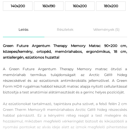
140x200
160x190
160x200
180x200
Leírás
Részletek
Vélemények (5)
Green Future Argentum Therapy Memory Matrac 90×200 cm,
közepes/kemény, ortopéd, memóriahabos, ergonómikus, 18 cm,
antiallergén, ezüstionos huzattal
A Green Future Argentum Therapy Memory matrac ötvözi a
memóriahab termikus tulajdonságait az Arctic Gél® hideg
részecskéivel és az ezüstionok antimikrobiális jellemzőivel. A Green
Form HD® rugalmas habból készült matrac alapja nyitott cellularitással
biztosítja a test anatómiai alátámasztását és a gerinc helyes pozícióját.
Az ezüstionokat tartalmazó, tapintásra puha szövet, a felső felén 2 cm
Green Therm Memory® memóriahabos Arctic Gél® hideg részecskés
habbal párnázott. Ez a kényelmi réteg reagál a test melegére és
hozzásimul, miközben megfelelő vérkeringést biztosít és kiküszöböli a
nyomási pontokat az alvás ideje alatt az izmok megfelelő pihentetése