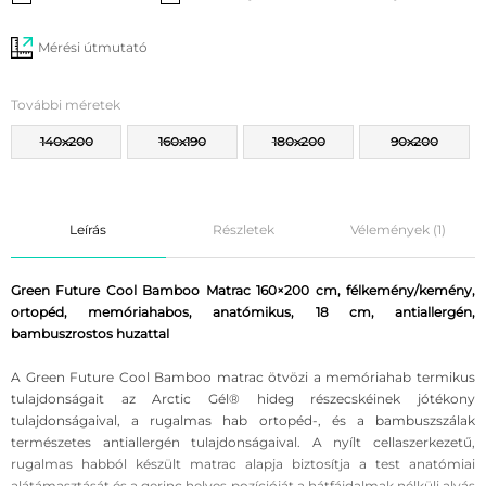
Mérési útmutató
További méretek
140x200
160x190
180x200
90x200
Leírás
Részletek
Vélemények (1)
Green Future Cool Bamboo Matrac 160×200 cm, félkemény/kemény,
ortopéd, memóriahabos, anatómikus, 18 cm, antiallergén,
bambuszrostos huzattal
A Green Future Cool Bamboo matrac ötvözi a memóriahab termikus
tulajdonságait az Arctic Gél® hideg részecskéinek jótékony
tulajdonságaival, a rugalmas hab ortopéd-, és a bambuszszálak
természetes antiallergén tulajdonságaival. A nyílt cellaszerkezetű,
rugalmas habból készült matrac alapja biztosítja a test anatómiai
alátámasztását és a gerinc helyes pozícióját a hátfájdalmak nélküli alvás