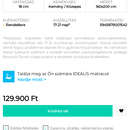
VASTAGSÁG
KEMÉNYSEG
MÉRET
18 cm
Kemény / Közepes
160x200 cm
ELÉRHETŐSÉG
KISZÁLLÍTÁS
TERMÉKKÓD
Rendelésre
17-21 nap*
5945878001542
*Részletek: Készleten NEM található termékeink előrendelhetőek,
várható kiszállítási idő 17-21 munkanap. Amennyiben tőlünk kívülálló
oknál fogva problémák lépnek fel a gyártási folyamatban és várhatóan
késve tudnánk szállítani a rendelt terméket, vevőszolgálatunk kollégái
felveszik Önnel a kapcsolatot a részletek tisztázása érdekében.
Találja meg az Ön számára IDEÁLIS matracot
Kezdje most >
129.900
Ft
Kosárba rak
Elállási feltételek
Garancia, jótállás, reklamációs eljárás