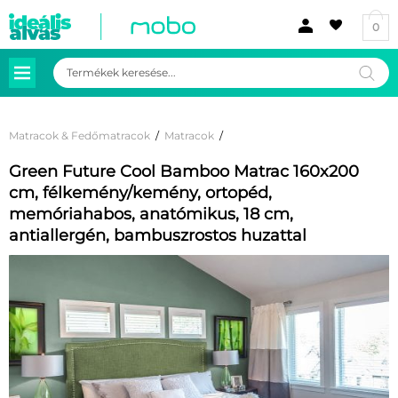
0
Products
search
Matracok & Fedőmatracok
/
Matracok
/
Green Future Cool Bamboo Matrac 160x200
cm, félkemény/kemény, ortopéd,
memóriahabos, anatómikus, 18 cm,
antiallergén, bambuszrostos huzattal