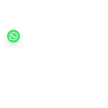
06 70 512 5533
info@idealisalvas.hu
Iratkozzon fel a Hírlevélre
Adja meg e-mail címét, hogy híreket kapjon a
promóciós ajánlatokról, és egy 5%-os kupont is a