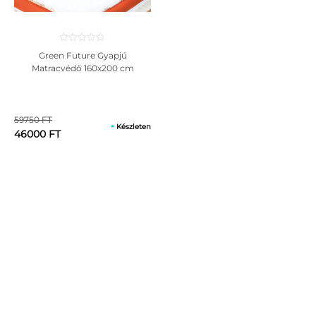
Nem vasalható;
Nem fehéríthető;
Kémiailag tisztítható.
Green Future Gyapjú
Matracvédő 160x200 cm
59750 FT
Készleten
46000 FT