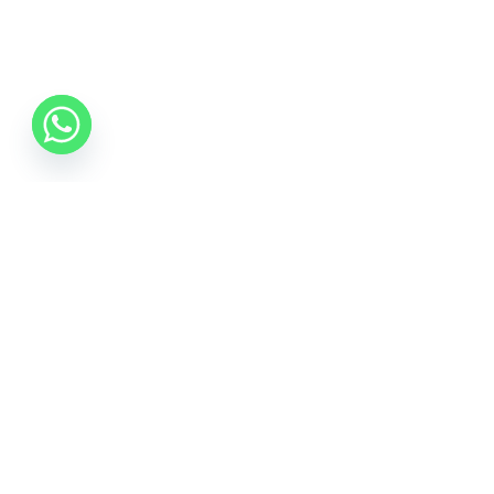
06 70 512 5533
info@idealisalvas.hu
Iratkozzon fel a Hírlevélre
Adja meg e-mail címét, hogy híreket kapjon a
promóciós ajánlatokról, és egy 5%-os kupont is a
feliratkozásért.