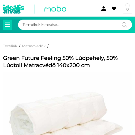
0
Products
search
Textíliák
/
Matracvédők
/
Green Future Feeling 50% Lúdpehely, 50%
Lúdtoll Matracvédő 140x200 cm