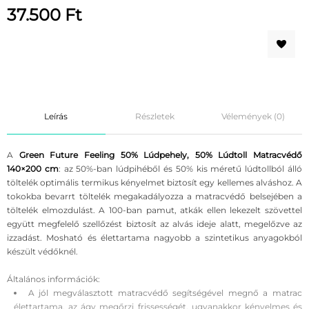
37.500
Ft
Leírás
Részletek
Vélemények (0)
A
Green Future Feeling 50% Lúdpehely, 50% Lúdtoll Matracvédő
140×200 cm
: az 50%-ban lúdpihéből és 50% kis méretű lúdtollból álló
töltelék optimális termikus kényelmet biztosít egy kellemes alváshoz. A
tokokba bevarrt töltelék megakadályozza a matracvédő belsejében a
töltelék elmozdulást. A 100-ban pamut, atkák ellen lekezelt szövettel
együtt megfelelő szellőzést biztosít az alvás ideje alatt, megelőzve az
izzadást. Mosható és élettartama nagyobb a szintetikus anyagokból
készült védőknél.
Általános információk:
A jól megválasztott matracvédő segítségével megnő a matrac
élettartama, az ágy megőrzi frissességét, ugyanakkor kényelmes és