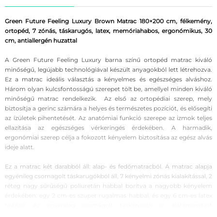
Green Future Feeling Luxury Brown Matrac 180×200 cm, félkemény,
ortopéd, 7 zónás, táskarugós, latex, memóriahabos, ergonómikus, 30
cm, antiallergén huzattal
A Green Future Feeling Luxury barna színű ortopéd matrac kiváló
minőségű, legújabb technológiával készült anyagokból lett létrehozva.
Ez a matrac ideális választás a kényelmes és egészséges alváshoz.
Három olyan kulcsfontosságú szerepet tölt be, amellyel minden kiváló
minőségű matrac rendelkezik. Az első az ortopédiai szerep, mely
biztosítja a gerinc számára a helyes és természetes pozíciót, és elősegíti
az ízületek pihentetését. Az anatómiai funkció szerepe az izmok teljes
ellazítása az egészséges vérkeringés érdekében. A harmadik,
ergonómiai szerep célja a fokozott kényelem biztosítása az egész alvás
ideje alatt.
Ez a matrac két darabból áll: alap- és fedőmatracból. A matrac alapja
egyénileg csomagolt táskarugókból áll, 7 kényelmi zónás kialakítással, 2
réteg nagy sűrűségű poliuretán habbal borítva a nagyobb kényelem
érdekében: egy 2 cm-es szuper rugalmas habbal, és egy 6 cm-es latex
habbal. Az egyénileg csomagolt táskarugók jó alátámasztást
biztosítanak a test részére és külön reagálnak a rájuk gyakorolt