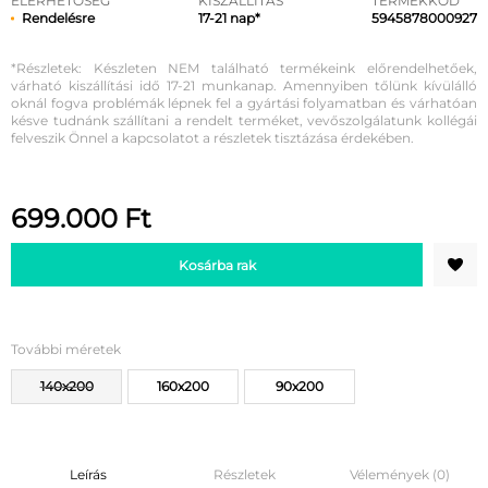
ELÉRHETŐSÉG
KISZÁLLÍTÁS
TERMÉKKÓD
Rendelésre
17-21 nap*
5945878000927
*Részletek: Készleten NEM található termékeink előrendelhetőek,
várható kiszállítási idő 17-21 munkanap. Amennyiben tőlünk kívülálló
oknál fogva problémák lépnek fel a gyártási folyamatban és várhatóan
késve tudnánk szállítani a rendelt terméket, vevőszolgálatunk kollégái
felveszik Önnel a kapcsolatot a részletek tisztázása érdekében.
699.000
Ft
Kosárba rak
További méretek
140x200
160x200
90x200
Leírás
Részletek
Vélemények (0)