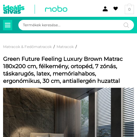
0
Products
search
Matracok & Fedőmatracok
/
Matracok
/
Green Future Feeling Luxury Brown Matrac
180x200 cm, félkemény, ortopéd, 7 zónás,
táskarugós, latex, memóriahabos,
ergonómikus, 30 cm, antiallergén huzattal