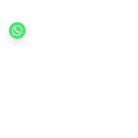
06 70 512 5533
info@idealisalvas.hu
Iratkozzon fel a Hírlevélre
Adja meg e-mail címét, hogy híreket kapjon a
promóciós ajánlatokról, és egy 5%-os kupont is a
feliratkozásért.