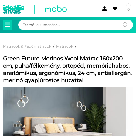
0
Products
search
Matracok & Fedőmatracok
/
Matracok
/
Green Future Merinos Wool Matrac 160x200
cm, puha/félkemény, ortopéd, memóriahabos,
anatómikus, ergonómikus, 24 cm, antiallergén,
merinó gyapjúrostos huzattal