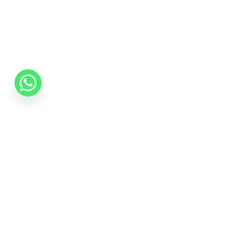
06 70 512 5533
info@idealisalvas.hu
Iratkozzon fel a Hírlevélre
Adja meg e-mail címét, hogy híreket kapjon a
promóciós ajánlatokról, és egy 5%-os kupont is a