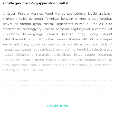
antiallergén, merinó gyapjúrostos huzattal
A Green Future Merinos Wool Matrac segítségével kiváló alvásnak
örülhet a teljes év során. Termikus kényelmet kínál a volumetrikus
szövet és merinó gyapjúrosttal kiegészített huzat, a Free Air 3D®
rendszer és merinógyapjú-rostos párnázás segítségével. A matrac két
különböző keménységű oldallal készült, hogy igény szerint
választhassunk: a puhább oldal memóriahabbal ellátott, a közepes
keménységű egy szuper ortopéd, szuper rugalmas poliuretán oldal. A
matrac szerkezete nagy sűrűségű poliuretánnal került kivitelezésre egy
hosszú időtartamú használat érdekében, illetve szuper rugalmas
habbal, ami segít a gerinc helyes pozícióban való megtartásában az
alvás egész ideje alatt. A memóriaréteg a testre simul, így biztosítva a
test helyes alátámasztását.
A Merinógyapjús matrac három olyan kulcsfontosságú szerepet tölt be,
amellyel minden kiváló minőségű matrac rendelkezik. Az első az
ortopédiai szerep. Ez a szerep biztosítja a gerinc számára a helyes és
természetes pozíciót, melynek rendeltetése az ízületek pihentetésének
elősegítése. Az anatómiai funkció szerepe az izmok teljes ellazítása az
egészséges vérkeringés érdekében. A harmadik szerep, amelyet ez a
Bővebb leírás
matrac betölt, az ergonómiai, melynek célja a fokozott kényelem az