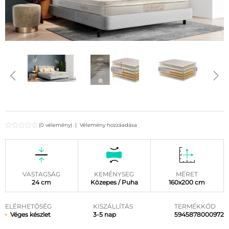
(0 vélemény)
|
Vélemény hozzáadása
VASTAGSÁG
KEMÉNYSEG
MÉRET
24 cm
Közepes / Puha
160x200 cm
ELÉRHETŐSÉG
KISZÁLLÍTÁS
TERMÉKKÓD
Véges készlet
3-5 nap
5945878000972