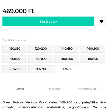
469.000
Ft
Kosárba rak
További méretek
120x190
120x200
140x190
140x200
160x190
180x190
180x200
80x190
80x200
90x190
90x200
Leírás
Részletek
Vélemények (0)
Green Future Merinos Wool Matrac 160×200 cm, puha/félkemény,
ortopéd, memóriahabos, anatómikus, ergonómikus, 24 cm,