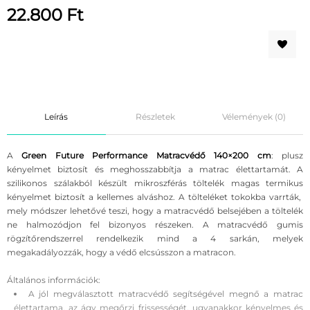
22.800
Ft
Leírás
Részletek
Vélemények (0)
A
Green Future Performance Matracvédő 140×200 cm
: plusz
kényelmet biztosít és meghosszabbítja a matrac élettartamát. A
szilikonos szálakból készült mikroszférás töltelék magas termikus
kényelmet biztosít a kellemes alváshoz. A tölteléket tokokba varrták,
mely módszer lehetővé teszi, hogy a matracvédő belsejében a töltelék
ne halmozódjon fel bizonyos részeken. A matracvédő gumis
rögzítőrendszerrel rendelkezik mind a 4 sarkán, melyek
megakadályozzák, hogy a védő elcsússzon a matracon.
Általános információk:
A jól megválasztott matracvédő segítségével megnő a matrac
élettartama, az ágy megőrzi frissességét, ugyanakkor kényelmes és