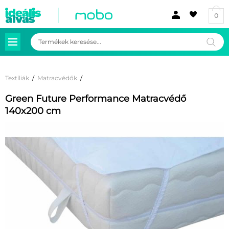
0
Products
search
Textíliák
/
Matracvédők
/
Green Future Performance Matracvédő
140x200 cm