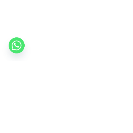
06 70 512 5533
info@idealisalvas.hu
Iratkozzon fel a Hírlevélre
Adja meg e-mail címét, hogy híreket kapjon a
promóciós ajánlatokról, és egy 5%-os kupont is a