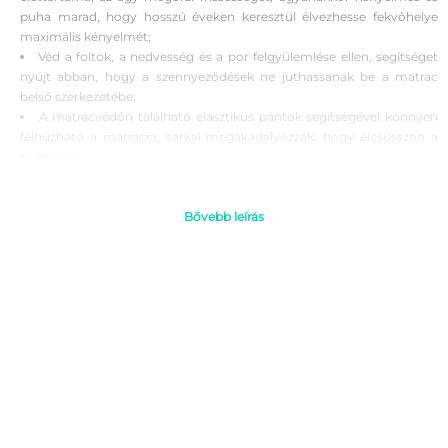
puha marad, hogy hosszú éveken keresztül élvezhesse fekvőhelye
maximális kényelmét;
Véd a foltok, a nedvesség és a por felgyülemlése ellen, segítséget
nyújt abban, hogy a szennyeződések ne juthassanak be a matrac
belső szerkezetébe;
A matracvédőn található elasztikus pántok segítségével könnyen
felhúzható a matracra, sarkai megakadályozzák, hogy elcsússzon a
matracon;
Több méretben kaphatóak, a matrac méretétől függően.
Használati utasítás:
Bővebb leírás
Használata fedett, normál hőmérsékletű és nedvességtartalmú
helységben javasolt;
Fontos a matracvédő rendszeres szellőztetése, amellyel elkerüli a
penész és egyéb gombák megjelenését;
A termék nedves környezetben nem használható;
Kerülje a folyadék kiömlését és a termék nedvességtartalmának
felhalmozódását;
Javasolt tisztítás érdekében kövesse a termékcímkén feltüntetett
információkat;
A használat előtt bizonyosodjon meg róla, hogy a termék teljesen
kiszáradt, közvetlen napra ne tegye ki;