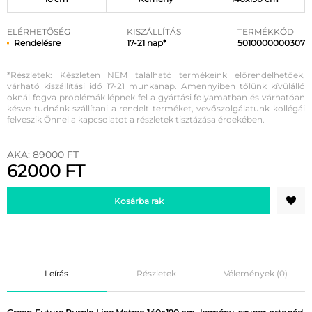
ELÉRHETŐSÉG
KISZÁLLÍTÁS
TERMÉKKÓD
Rendelésre
17-21 nap*
5010000000307
*Részletek: Készleten NEM található termékeink előrendelhetőek,
várható kiszállítási idő 17-21 munkanap. Amennyiben tőlünk kívülálló
oknál fogva problémák lépnek fel a gyártási folyamatban és várhatóan
késve tudnánk szállítani a rendelt terméket, vevőszolgálatunk kollégái
felveszik Önnel a kapcsolatot a részletek tisztázása érdekében.
AKA: 89000 FT
62000 FT
Kosárba rak
Leírás
Részletek
Vélemények (0)