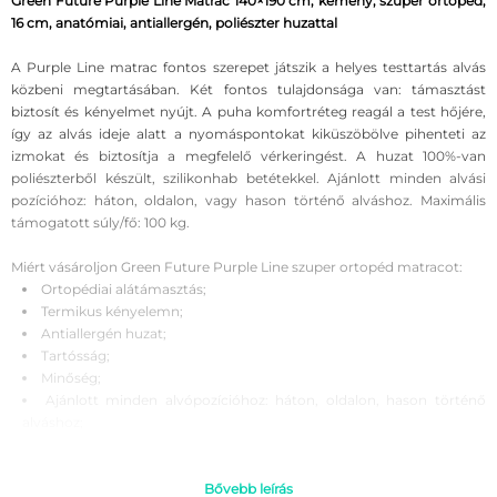
Green Future Purple Line Matrac 140×190 cm, kemény, szuper ortopéd,
16 cm, anatómiai, antiallergén, poliészter huzattal
A Purple Line matrac fontos szerepet játszik a helyes testtartás alvás
közbeni megtartásában. Két fontos tulajdonsága van: támasztást
biztosít és kényelmet nyújt. A puha komfortréteg reagál a test hőjére,
így az alvás ideje alatt a nyomáspontokat kiküszöbölve pihenteti az
izmokat és biztosítja a megfelelő vérkeringést. A huzat 100%-van
poliészterből készült, szilikonhab betétekkel. Ajánlott minden alvási
pozícióhoz: háton, oldalon, vagy hason történő alváshoz. Maximális
támogatott súly/fő: 100 kg.
Miért vásároljon Green Future Purple Line szuper ortopéd matracot:
Ortopédiai alátámasztás;
Termikus kényelemn;
Antiallergén huzat;
Tartósság;
Minőség;
Ajánlott minden alvópozícióhoz: háton, oldalon, hason történő
alváshoz;
Legfontosabb tulajdonságok:
A matrac szélessége: 140 cm
Bővebb leírás