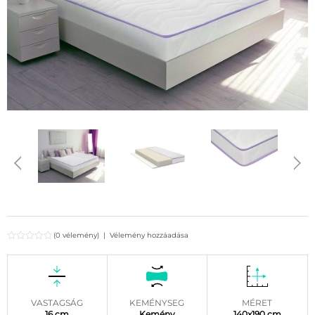
(0 vélemény)
|
Vélemény hozzáadása
VASTAGSÁG
KEMÉNYSEG
MÉRET
16 cm
Kemény
140x190 cm