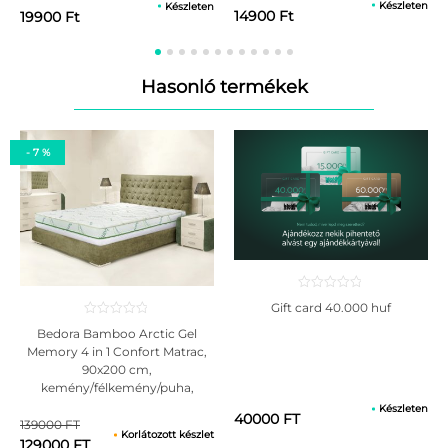
Javasolt a matrac megfordítása (fejrész cseréje a lábrésszel) 3
Készleten
Készleten
14900 Ft
19900 Ft
havonta.
Nem javasolt a matracon történő ugrálás.
Hasonló termékek
Huzat karbantartása:
Ne vasalja!
Ne fehérítse klórral vagy klór tartalmú tisztítószerrel!
Fehér, puha ronggyal tisztítható.
- 7 %
Ajánlott a matracvédő használata, amely védi a huzat anyagát és
amelyet könnyen tisztíthat.
Gift card 40.000 huf
Bedora Bamboo Arctic Gel
Memory 4 in 1 Confort Matrac,
90x200 cm,
kemény/félkemény/puha,
ortopéd, memóriahabos, 21 cm,
Készleten
40000 FT
antiallergén huzattal
139000 FT
Korlátozott készlet
129000 FT