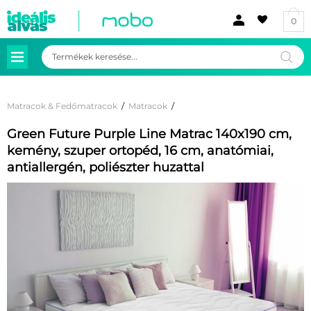
0
Products
search
Matracok & Fedőmatracok
/
Matracok
/
Green Future Purple Line Matrac 140x190 cm,
kemény, szuper ortopéd, 16 cm, anatómiai,
antiallergén, poliészter huzattal