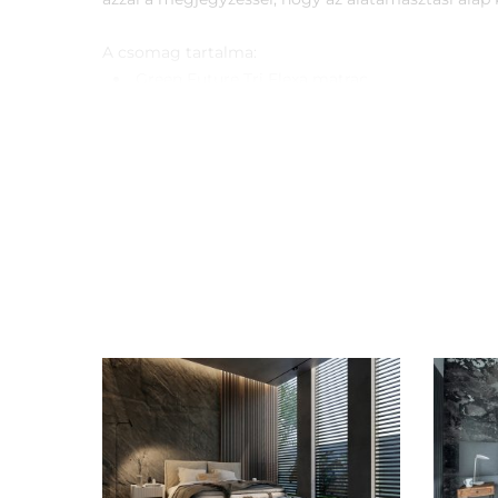
A csomag tartalma:
Green Future Tri Flexa matrac
Ajándék matracvédő
Miért vásároljon Green Future Tri Flexa ortopéd ma
Ortopédiai alátámasztás
Antiallergén huzat
Tartósság
Minőség
Ajánlott minden alvópozícióhoz: háton, oldalo
Legfontosabb tulajdonságok:
A matrac szélessége: 160 cm
A matrac hossza: 200 cm
A matrac magassága: 20 cm (+/- 1 cm)
Keménység: közepes / kemény
Maximális ajánlott testsúly / fő: 100 kg