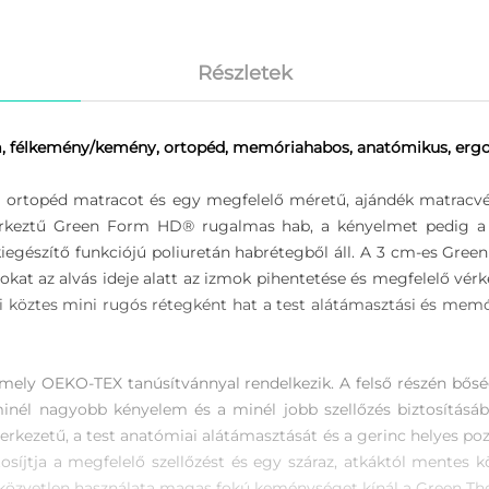
Részletek
, félkemény/kemény, ortopéd, memóriahabos, anatómikus, ergon
a ortopéd matracot és egy megfelelő méretű, ajándék matracvé
aszerkeztű Green Form HD® rugalmas hab, a kényelmet pedig 
iegészítő funkciójú poliuretán habrétegből áll. A 3 cm-es Gre
kat az alvás ideje alatt az izmok pihentetése és megfelelő vérk
ztes mini rugós rétegként hat a test alátámasztási és memóri
, mely OEKO-TEX tanúsítvánnyal rendelkezik. A felső részén bő
 a minél nagyobb kényelem és a minél jobb szellőzés biztosítá
rkezetű, a test anatómiai alátámasztását és a gerinc helyes pozíc
tosíjtja a megfelelő szellőzést és egy száraz, atkáktól mentes
p közvetlen használata magas fokú keménységet kínál a Green T