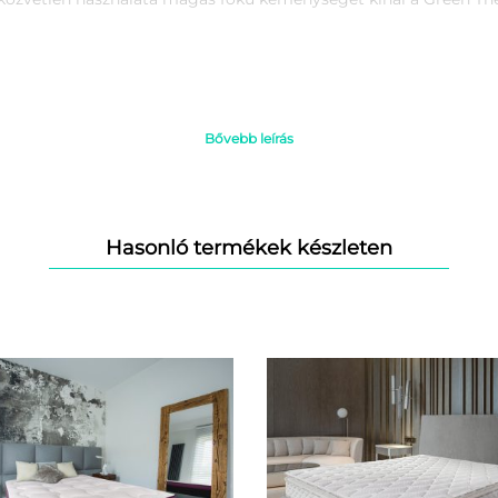
Bővebb leírás
tracot:
Hasonló termékek készleten
n, hason történő alváshoz