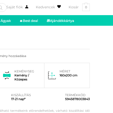
Saját fiók
Kedvencek
Kosár
0
Ágyak
🔥Best deal
🎁Ajándékkártya
mény hozzáadása
KEMÉNYSEG
MÉRET
Kemény /
160x200 cm
Közepes
KISZÁLLÍTÁS
TERMÉKKÓD
17-21 nap*
5945878003843
álható termékeink előrendelhetőek, várható kiszállítási idő