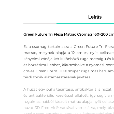
Leírás
Green Future Tri Flexa Matrac Csomag 160×200 cm
Ez a csomag tartalmazza a Green Future Tri Flex
matrac, melynek alapja a 12 cm-es, nyílt cell
kényelmi zónája két különböző rugalmasságú és k
és hozzásimul ehhez, kiküszöbölve a nyomási ponto
cm-es Green Form HD® szuper rugalmas hab, ami kö
térdi zónák alátámasztásának javítása.
A huzat egy puha tapintású, antibakteriális huzat
és antibakteriális kezeléssel ellátott, így segít
rugalmas habból készült matrac alapja nyílt cellasze
huzat 3D Free Air® vattával van ellátva, mely biz
azzal a megjegyzéssel, hogy az alátámasztási ala