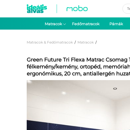
Pro
sea
Matracok
Fedőmatracok
Párnák
Matracok & Fedőmatracok
/
Matracok
/
Green Future Tri Flexa Matrac Csomag
félkemény/kemény, ortopéd, memóriah
ergonómikus, 20 cm, antiallergén huzat