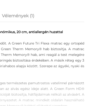
Vélemények (1)
ómikus, 20 cm, antiallergén huzattal
dőt. A Green Future Tri Flexa matrac egy ortopéd
a Green Therm Memory® hab biztosítja. A matrac
en Therm Memory® hab, ami reagál a test melegére
eringés biztosítása érdekében. A másik réteg egy 3
ahabos alapja között. Szerepe az ágyéki, nyaki és
séges természetes pamutrostos vatelinnel párnázott
sában az alvás egész ideje alatt. A Green Form HD®
ióját biztosítja, hátfájdalmak nélküli az alvásért. A
 környezetet. A matrac mindkét oldalán használható
herm Memory® habbal ellátottal szemben.