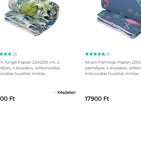
zerrel!
(2)
(1)
a huzat anyagát és amelyet könnyen tisztíthat.
kelés
Értékelés
1
m Jungle Paplan 220x200 cm, 2
Alcam Flamingo Paplan 220x
az 5-
5.00
az 5-
élyes, 4 évszakos, szilikonszálas,
személyes, 4 évszakos, sziliko
ből,
oszálas huzattal, mintás
mikroszálas huzattal, mintás
kelés
értékelés
ján
alapján
Készleten
900 Ft
17900 Ft