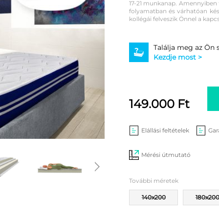
17-21 munkanap. Amennyiben tő
folyamatban és várhatóan késv
kollégái felveszik Önnel a kapc
Találja meg az Ön
Kezdje most >
149.000
Ft
Elállási feltételek
Gar
Mérési útmutató
További méretek
140x200
180x20