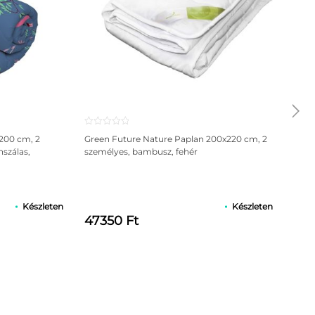
cm, 
huza
110
200 cm, 2
Green Future Nature Paplan 200x220 cm, 2
nszálas,
személyes, bambusz, fehér
Készleten
Készleten
47350 Ft