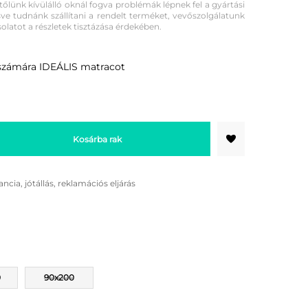
lünk kívülálló oknál fogva problémák lépnek fel a gyártási
e tudnánk szállítani a rendelt terméket, vevőszolgálatunk
solatot a részletek tisztázása érdekében.
 számára IDEÁLIS matracot
Kosárba rak
ancia, jótállás, reklamációs eljárás
0
90x200