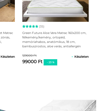
(35)
Értékelés
35
et Matrac
Green Future Aloe Vera Matrac 160x200 cm,
5.00
az 5-
 zónás,
félkemény/kemény, ortopéd,
ből,
i,
memóriahabos, anatómikus, 18 cm,
értékelés
alapján
bambuszrostos, aloe verás, antiallergén
huzattal
yagában!
129000 Ft
Készleten
Készleten
akat!
99000 Ft
- 23 %
a keretet alkotó deszkák között legyen térköz), vagy
lhalmozódása.
Bedo