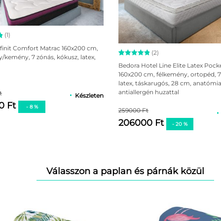
(1)
hab
s
finit Comfort Matrac 160x200 cm,
(2)
-
/kemény, 7 zónás, kókusz, latex,
réteg
Értékelés
2
Bedora Hotel Line Elite Latex Pock
s
5.00
az 5-
160x200 cm, félkemény, ortopéd, 7
ből,
latex, táskarugós, 28 cm, anatómia
értékelés
alapján
antiallergén huzattal
t
Készleten
0 Ft
- 8 %
vagy más hegyes eszközt használna, amely kárt tehet a matrac an
259000 Ft
lvegye eredeti formáját! Ez idő alatt ne helyezzen rá nehéz tárgy
206000 Ft
- 20 %
 alsó része biztosítja a megfelelő szellőzést a matrac számára (
ott ágyon.
 páratartalmú és hőmérsékletű környezetben használni.
 így megelőzhető a penész kialakulása és a nedvességtartalom fe
Válasszon a paplan és párnák közül
en.
ességtől!
alása.
 a lábrésszel) 3 havonta.