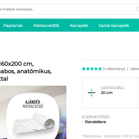
ducts
rch
Paplanok
Matracvédők
Kanapék
Sarok kanapék
 160x200 cm,
(
1
vélemény)
|
Véle
abos, anatómikus,
Értékelés
1
tal
5.00
az 5-
ből,
VASTAGSÁG
értékelés
20 cm
alapján
ELÉRHETŐSÉG
Rendelésre
*Részletek: Készleten NEM tal