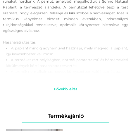
ruhákat hordjunk. A pamut, amelyből megalkottuk a Sonno Natural
Paplant, a természet ajándéka. A pamutszál lehetővé teszi a test
számára, hogy lélegezzen, felszívja és kiküszöböli a nedvességet. Ideális
termikus kényelmet biztosít minden évszakban, hőszabályzó
tulajdonságokkal rendelkezve, optimális környezetet biztosítva egy
egészséges alváshoz.
Használati utasítás:
A paplant mindig ágyneművel használja, mely megvédi a paplant,
így kevesebbszer kell mosni.
A terméket zárt helyiségben, normál páratartalmú és hőmérsékleti
körülmények közti használatra tervezték.
A termék nem alkalmas nedves környezetben való használatra.
Kerülje a folyadék kiömlését és a termék nedvességtartalmának
felhalmozódását.
Javasolt a helyiség napi szellőztetése.
Bővebb leírás
A paplant fel kell rázni és friss levegőre kell tenni, ezáltal
megakadályozható a penész kialakulása és a nedvesség
felhalmozódása a termékben.
Javasolt a párna és paplanhuzat heti, 30 Celsius fokon történő
Termékajánló
mosása.
Ne használjon fehérítőt! Ne vasalja!
Ajánlott a termék címkéjén feltüntetett adatok szerinti tisztítás, a