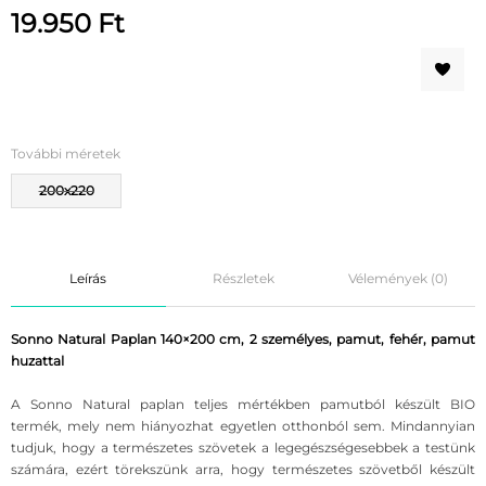
19.950
Ft
További méretek
200x220
Leírás
Részletek
Vélemények (0)
Sonno Natural Paplan 140×200 cm, 2 személyes, pamut, fehér, pamut
huzattal
A Sonno Natural paplan teljes mértékben pamutból készült BIO
termék, mely nem hiányozhat egyetlen otthonból sem. Mindannyian
tudjuk, hogy a természetes szövetek a legegészségesebbek a testünk
számára, ezért törekszünk arra, hogy természetes szövetből készült