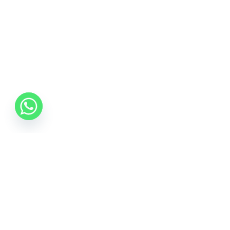
06 70 512 5533
info@idealisalvas.hu
Iratkozzon fel a Hírlevélre