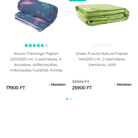
(1)
1
Értékelés
Green Future Nature Paplan
Alcam Flamingo Paplan
5.00
140x200 cm, 2 személyes,
220x200 cm, 2 személyes, 4
az 5-ből,
bambusz, zöld
évszakos, szilikonszálas,
értékelés
alapján
mikroszálas huzattal, mintás
37000 FT
Készleten
Készleten
25900 FT
17900 FT