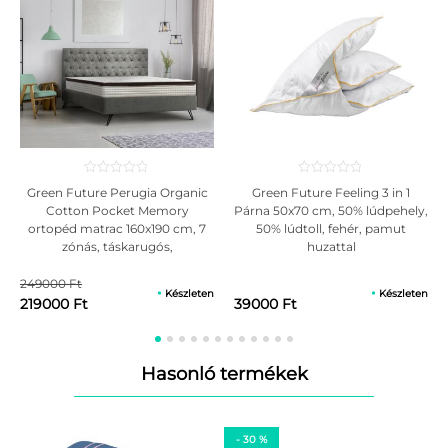
vasalás és a vasalóval történő szárítás elkerülése.
A használat előtt bizonyosodjon meg róla, hogy a termék teljesen
kiszáradt.
Figyelem! A termék fotói tájékoztató jellegűek, színárnyalatában
eltérhet a monitoron, telefon képernyőjén látható színektől.
Green Future Perugia Organic
Green Future Feeling 3 in 1
Cotton Pocket Memory
Párna 50x70 cm, 50% lúdpehely,
ortopéd matrac 160x190 cm, 7
50% lúdtoll, fehér, pamut
zónás, táskarugós,
huzattal
memóriahabos, közepes, 30
cm, anatómikus, antiallergén
249000 Ft
Készleten
Készleten
huzattal
219000 Ft
39000 Ft
Hasonló termékek
- 30 %