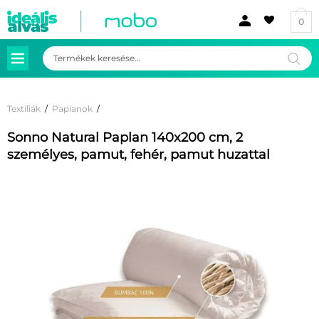
0
Products
search
Textíliák
/
Paplanok
/
Sonno Natural Paplan 140x200 cm, 2
személyes, pamut, fehér, pamut huzattal