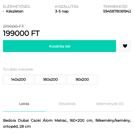
ELÉRHETŐSÉG
KISZÁLLÍTÁS
TERMÉKKÓD
Készleten
3-5 nap
5945878061942
219000 FT
199000 FT
Kosárba rak
További méretek
140x200
180x200
90x200
Leírás
Részletek
Vélemények (0)
Bedora Dubai Csoki Álom Matrac, 160×200 cm, félkemény/kemény,
ortopéd, 28 cm