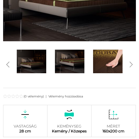
(0 vélemény)
|
Vélemény hozzáadása
VASTAGSÁG
KEMÉNYSEG
MÉRET
28 cm
Kemény / Közepes
160x200 cm