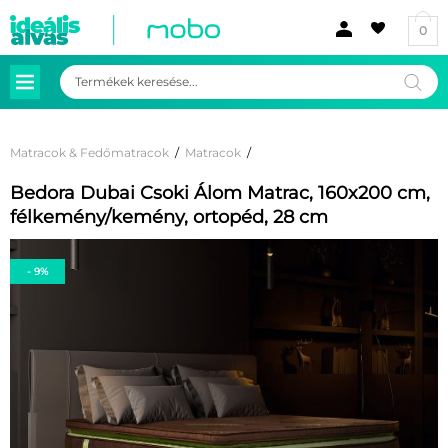
0
Products
search
Matracok & Fedőmatracok
/
Matracok
/
Bedora Dubai Csoki Álom Matrac, 160x200 cm,
félkemény/kemény, ortopéd, 28 cm
- 9%