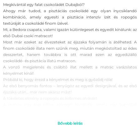
Megkívántál egy falat csokoládét Dubajból?
Ahogy már tudod, a pisztáciás csokoládé egy olyan ínycsiklandó
kombináció, amely egyesíti a pisztácia intenzív ízét és ropogós
textúráját a csokoládé finom ízével.
Mi, a Bedora csapata, valami igazán különlegeset és egyedit kínálunk: az
első Dubai csoki matracot!
Most már ezeket az élvezeteket az éjszaka folyamán is átélheted. A
finom csokoládé illata nem szűnik meg, miután megkóstoltad az édes
desszertet, hanem továbbra is ott marad ezen az egyedülálló
csokoládé- és pisztácia illatú matracon.
A vonzó megjelenés és csábító illat mellett a matrac varázslatos
kényelmet kínál!
Próbáld ki, hogy érezd a kényelmet és meg is győződj róla!
Az első benyomás fontos – lenyűgöz az egyedi designjával, és az első
éjszaka után… már nem akarsz mást!
A tökéletes élmény a ropogós és kellemes alvásért
A matrac egy top pillow réteggel kezdődik, amely egy SuperBall
szálakból készült réteget tartalmaz, ami biztosítja a felület optimális
szellőzését és a megfelelő hőmérsékleti kényelmet. Ez a réteg védelmet
nyújt a test, a nedvesség és a matrac belseje között.
Bővebb leírás
Ez alatt egy perforált Kaultschaum réteg található, ami tovább fokozza
a szellőzést, lehetővé téve a levegő áramlását és erősítve a csokoládé