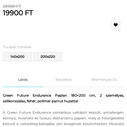
25900 FT
19900 FT
További méretek
140x200
200x220
Leírás
Részletek
Vélemények (0)
Green Future Endurance Paplan 180×200 cm, 2 személyes,
szilikonszálas, fehér, polimer pamut huzattal
A Green Future Endurance szintetikus vattából készült, antiallergén,
könnyű, mosható és hosszú élettartamú paplan, mely jó hőszigetelést
biztosít a vattaréteg belsejébe zárt levegőnek köszönhetően. Mosható