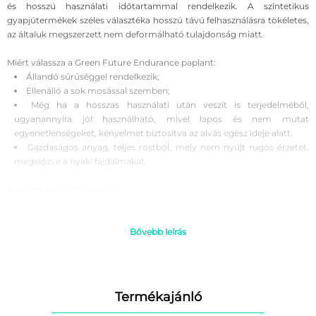
és hosszú használati időtartammal rendelkezik. A szintetikus
gyapjútermékek széles választéka hosszú távú felhasználásra tökéletes,
az általuk megszerzett nem deformálható tulajdonság miatt.
Miért válassza a Green Future Endurance paplant:
Állandó sűrűséggel rendelkezik;
Ellenálló a sok mosással szemben;
Még ha a hosszas használati után veszít is terjedelméből,
ugyanannyira jól használható, mivel lapos és nem mutat
egyenetlenségeket, kényelmet biztosítva az alvás egész ideje alatt.
Gazdaságos anyag, teljes rostból, mely nem nyújt rugós érzetet,
megelőzve a nyaki fájdalmakat.
A szintetikus vatta előnyei:
Gazdaságos;
Antiallergén;
Mosható;
Bővebb leírás
Könnyen karbantartható.
Használati utasítás:
A paplant mindig ágyneművel használja, mely megvédi a paplant,
Termékajánló
így kevesebbszer kell mosni.