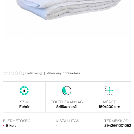
(0 vélemény)
|
Vélemény hozzáadása
SZÍN
TÖLTELÉKANYAG
MÉRET
Fehér
Szilikon szál
180x200 cm
ELÉRHETŐSÉG
KISZÁLLÍTÁS
TERMÉKKÓD
Elkelt
-
5942661001062