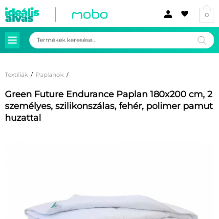
0
Products
search
Textíliák
/
Paplanok
/
Green Future Endurance Paplan 180x200 cm, 2
személyes, szilikonszálas, fehér, polimer pamut
huzattal