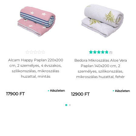
(1)
1
Értékelés
Alcam Happy Paplan 220x200
Bedora Mikroszálas Aloe Vera
5.00
cm, 2 személyes, 4 évszakos,
Paplan 140x200 cm, 2
az 5-ből,
szilikonszálas, mikroszálas
személyes, szilikonszálas,
értékelés
alapján
huzattal, mintás
mikroszálas huzattal, fehér
Készleten
Készleten
17900 FT
12900 FT